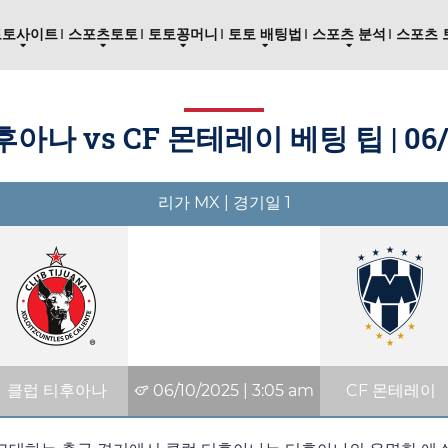
토토사이트
스포츠토토
토토꽁머니
토토 배팅법
스포츠 분석
스포츠 
아나 vs CF 몬테레이 베팅 팁 |
06
리가 MX | 경기일 1
클럽 티후아나
06/10/2025
|
3:05 am
CF 몬테레이