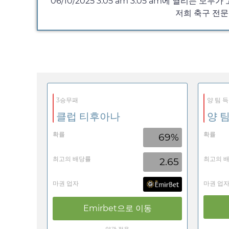
06/10/2025 3:05 am
3:05 am
에 열리는 모두가
저희 축구 전문
3승무패
양 팀 득
클럽 티후아나
양 팀
확률
확률
69%
최고의 배당률
최고의 
2.65
마권 업자
마권 업
Emirbet
으로 이동