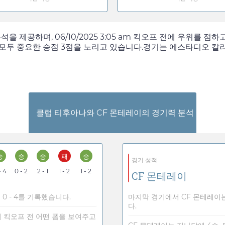
분석을 제공하며,
06/10/2025 3:05 am
킥오프 전에 우위를 점하
팀 모두 중요한 승점 3점을 노리고 있습니다.경기는 에스타디오 칼
클럽 티후아나와 CF 몬테레이의 경기력 분석
승
승
승
패
승
경기 성적
- 4
0 - 2
2 - 1
1 - 2
1 - 2
CF 몬테레이
 - 4를 기록했습니다.
마지막 경기에서 CF 몬테레이는
다.
며 킥오프 전 어떤 폼을 보여주고