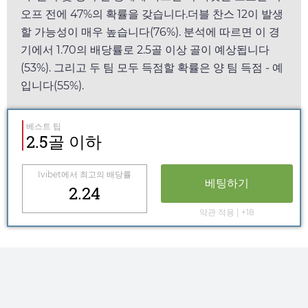
오프 전에 47%의 확률을 갖습니다.더블 찬스 12이 발생
할 가능성이 매우 높습니다(76%). 분석에 따르면 이 경
기에서
1.70
의 배당률로 2.5골 이상 골이 예상됩니다
(53%). 그리고 두 팀 모두 득점할 확률은 양 팀 득점 - 예
입니다(55%).
베스트 팁
2.5골 이하
Ivibet
에서 최고의 배당률
베팅하기
2.24
약관 적용 | +18