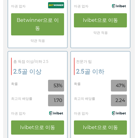
마권 업자
마권 업자
Betwinner
으로 이
Ivibet
으로 이동
동
약관 적용
약관 적용
총 득점 이상/이하 2.5
전문가 팁
2.5골 이상
2.5골 이하
확률
확률
53%
47%
최고의 배당률
최고의 배당률
1.70
2.24
마권 업자
마권 업자
Ivibet
으로 이동
Ivibet
으로 이동