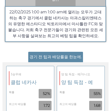
22/02/2025 1:00 am
1:00 am
에 열리는 모두가 고대
하는 축구 경기에서 클럽 네카사는 아과스칼리엔테스
의 유명한 에스타디오 빅토리아에서 마사틀란 FC와 맞
붙습니다. 저희 축구 전문가들이 경기와 관련된 모든 세
부 사항을 살펴보는 최고의 베팅 팁을 확인하세요.
경기 전 팁과 배당률을 한눈에.
3승무패
양 팀 득점 - 예/아니요
클럽 네카사
양 팀 득점 - 예
확률
확률
52%
55%
최고의 배당률
최고의 배당률
1.72
1.68