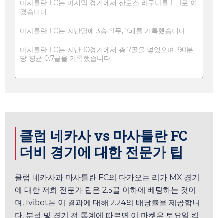
마사틀란 FC는 마지막 경기에서 산토스 라구나를 1 - 1로 이
겼습니다.
마사틀란 FC는 지난달에 3승, 9무, 7패를 기록했습니다.
마사틀란 FC는 지난 10경기에서 총 7골을 넣었으며, 90분
당 평균 0.7골을 기록했습니다.
클럽 네카사 vs 마사틀란 FC
더비 경기에 대한 전문가 팁
클럽 네카사과 마사틀란 FC의 다가오는 리가 MX 경기
에 대한 저희 전문가 팁은 2.5골 이하에 베팅하는 것이
며,
Ivibet
은 이 결과에 대해
2.24
의 배당률을 제공합니
다. 분석 및 경기 전 통계에 따르면 이 마켓은
토요일
킥