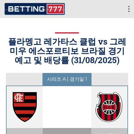
플라멩고 레가타스 클럽 vs 그레
미우 에스포르티보 브라질 경기
예고 및 배당률 (
31/08/2025
)
시리즈 A | 경기일 1