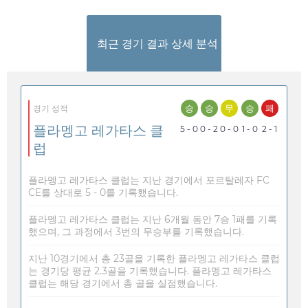
최근 경기 결과 상세 분석
승
승
무
승
패
경기 성적
플라멩고 레가타스 클
5 - 0
0 - 2
0 - 0
1 - 0
2 - 1
럽
플라멩고 레가타스 클럽는 지난 경기에서 포르탈레자 FC
CE를 상대로 5 - 0를 기록했습니다.
플라멩고 레가타스 클럽는 지난 6개월 동안 7승 1패를 기록
했으며, 그 과정에서 3번의 무승부를 기록했습니다.
지난 10경기에서 총 23골을 기록한 플라멩고 레가타스 클럽
는 경기당 평균 2.3골을 기록했습니다. 플라멩고 레가타스
클럽는 해당 경기에서 총 골을 실점했습니다.