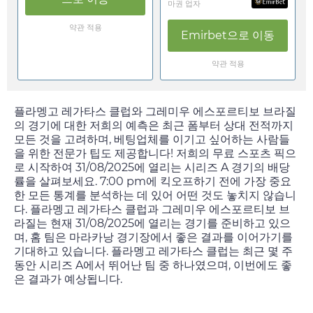
마권 업자
약관 적용
Emirbet
으로 이동
약관 적용
플라멩고 레가타스 클럽와 그레미우 에스포르티보 브라질
의 경기에 대한 저희의 예측은 최근 폼부터 상대 전적까지
모든 것을 고려하며, 베팅업체를 이기고 싶어하는 사람들
을 위한 전문가 팁도 제공합니다! 저희의 무료 스포츠 픽으
로 시작하여
31/08/2025
에 열리는 시리즈 A 경기의 배당
률을 살펴보세요.
7:00 pm
에 킥오프하기 전에 가장 중요
한 모든 통계를 분석하는 데 있어 어떤 것도 놓치지 않습니
다. 플라멩고 레가타스 클럽과 그레미우 에스포르티보 브
라질는 현재
31/08/2025
에 열리는 경기를 준비하고 있으
며, 홈 팀은 마라카낭 경기장에서 좋은 결과를 이어가기를
기대하고 있습니다. 플라멩고 레가타스 클럽는 최근 몇 주
동안 시리즈 A에서 뛰어난 팀 중 하나였으며, 이번에도 좋
은 결과가 예상됩니다.