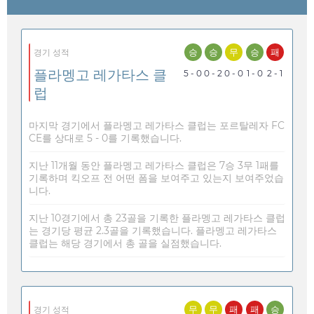
승
승
무
승
패
경기 성적
플라멩고 레가타스 클
5 - 0
0 - 2
0 - 0
1 - 0
2 - 1
럽
마지막 경기에서 플라멩고 레가타스 클럽는 포르탈레자 FC
CE를 상대로 5 - 0를 기록했습니다.
지난 11개월 동안 플라멩고 레가타스 클럽은 7승 3무 1패를
기록하며 킥오프 전 어떤 폼을 보여주고 있는지 보여주었습
니다.
지난 10경기에서 총 23골을 기록한 플라멩고 레가타스 클럽
는 경기당 평균 2.3골을 기록했습니다. 플라멩고 레가타스
클럽는 해당 경기에서 총 골을 실점했습니다.
무
무
패
패
승
경기 성적