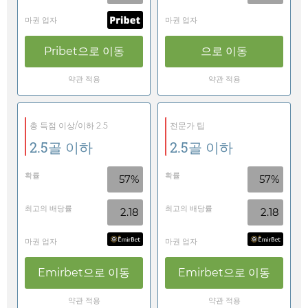
마권 업자
마권 업자
Pribet
으로 이동
으로 이동
약관 적용
약관 적용
총 득점 이상/이하 2.5
전문가 팁
2.5골 이하
2.5골 이하
확률
확률
57%
57%
최고의 배당률
최고의 배당률
2.18
2.18
마권 업자
마권 업자
Emirbet
으로 이동
Emirbet
으로 이동
약관 적용
약관 적용