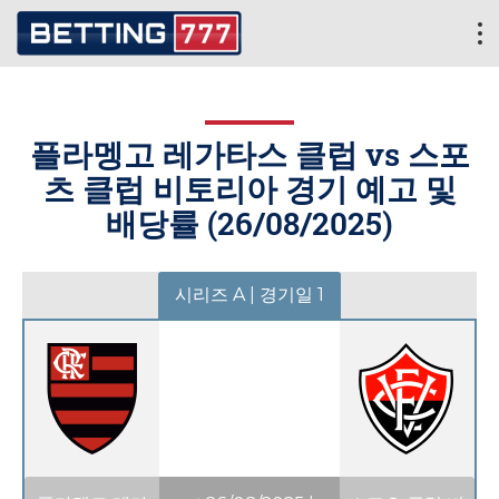
플라멩고 레가타스 클럽 vs 스포
츠 클럽 비토리아 경기 예고 및
배당률 (
26/08/2025
)
시리즈 A | 경기일 1