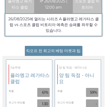
플라멩고 레가
26/08/2025
|
스포츠 클럽 비
타스 클럽
12:00 am
토리아
26/08/2025
에 열리는 시리즈 A 플라멩고 레가타스 클
럽 vs 스포츠 클럽 비토리아 예측은 승패를 좌우할 수
있습니다.
킥오프 전 최고의 베팅 마켓과 팁.
3승무패
양 팀 득점 - 예/아니요
플라멩고 레가타스
양 팀 득점 - 아니
클럽
요
확률
확률
61%
59%
최고의 배당률
최고의 배당률
1.30
-