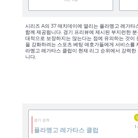
시리즈 A의 37 매치데이에 열리는 플라멩고 레가타스 
함께 제공됩니다. 경기 프리뷰에 제시된 부지런한 분
대적으로 보장하지는 않는다는 점에 유의하는 것이 중
을 강화하려는 스포츠 베팅 애호가들에게 서비스를 
라멩고 레가타스 클럽이 현재 리그 순위에서 강력한 
니다.
경기 성적
1 
플라멩고 레가타스 클럽