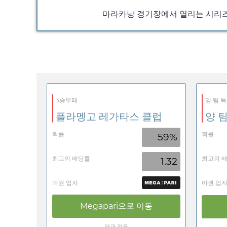
마라카낭 경기장에서 열리는 시리즈 
3승무패
양 팀 득
플라멩고 레가타스 클럽
양 팀
확률
확률
59%
최고의 배당률
최고의 
1.32
마권 업자
마권 업
Megapari
으로 이동
약관 적용