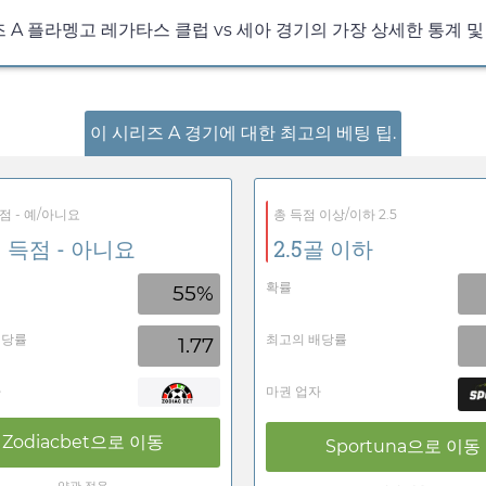
A 플라멩고 레가타스 클럽 vs 세아 경기의 가장 상세한 통계 및
이 시리즈 A 경기에 대한 최고의 베팅 팁.
점 - 예/아니요
총 득점 이상/이하 2.5
 득점 - 아니요
2.5골 이하
확률
55%
배당률
최고의 배당률
1.77
자
마권 업자
Zodiacbet
으로 이동
Sportuna
으로 이동