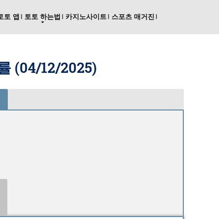
토토 앱
토토 하는법
카지노사이트
스포츠 매거진
 (
04/12/2025
)