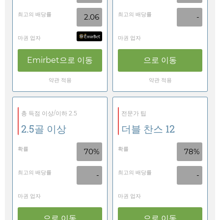
최고의 배당률
최고의 배당률
2.06
-
마권 업자
마권 업자
Emirbet
으로 이동
으로 이동
약관 적용
약관 적용
총 득점 이상/이하 2.5
전문가 팁
2.5골 이상
더블 찬스 12
확률
확률
70%
78%
최고의 배당률
최고의 배당률
-
-
마권 업자
마권 업자
으로 이동
으로 이동