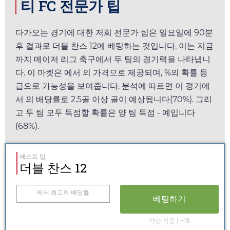
티 FC 전문가 팁
다가오는 경기에 대한 저희 전문가 팁은
일요일
에 90분
후 결과로 더블 찬스 12에 베팅하는 것입니다. 이는 지금
까지 메이저 리그 축구에서 두 팀의 경기력을 나타냅니
다. 이 마켓은
에서
의 가격으로 제공되며, %의 확률 등
급으로 가능성을 보여줍니다. 분석에 따르면 이 경기에
서
의 배당률로 2.5골 이상 골이 예상됩니다(70%). 그리
고 두 팀 모두 득점할 확률은 양 팀 득점 - 예입니다
(68%).
베스트 팁
더블 찬스 12
에서 최고의 배당률
베팅하기
약관 적용 | +18