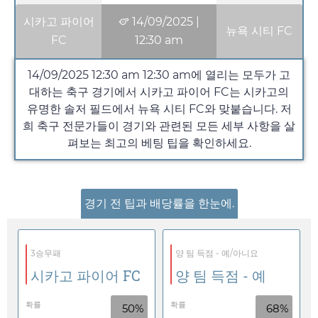
시카고 파이어
14/09/2025
|
뉴욕 시티 FC
FC
12:30 am
14/09/2025 12:30 am
12:30 am
에 열리는 모두가 고
대하는 축구 경기에서 시카고 파이어 FC는 시카고의
유명한 솔저 필드에서 뉴욕 시티 FC와 맞붙습니다. 저
희 축구 전문가들이 경기와 관련된 모든 세부 사항을 살
펴보는 최고의 베팅 팁을 확인하세요.
경기 전 팁과 배당률을 한눈에.
3승무패
양 팀 득점 - 예/아니요
시카고 파이어 FC
양 팀 득점 - 예
확률
확률
50%
68%