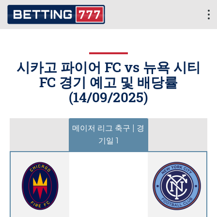
시카고 파이어 FC vs 뉴욕 시티
FC 경기 예고 및 배당률
(
14/09/2025
)
메이저 리그 축구 | 경
기일 1