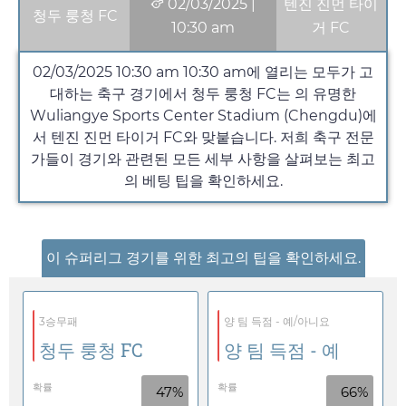
02/03/2025
|
텐진 진먼 타이
청두 룽청 FC
10:30 am
거 FC
02/03/2025 10:30 am
10:30 am
에 열리는 모두가 고
대하는 축구 경기에서 청두 룽청 FC는 의 유명한
Wuliangye Sports Center Stadium (Chengdu)에
서 텐진 진먼 타이거 FC와 맞붙습니다. 저희 축구 전문
가들이 경기와 관련된 모든 세부 사항을 살펴보는 최고
의 베팅 팁을 확인하세요.
이 슈퍼리그 경기를 위한 최고의 팁을 확인하세요.
3승무패
양 팀 득점 - 예/아니요
청두 룽청 FC
양 팀 득점 - 예
확률
확률
47%
66%