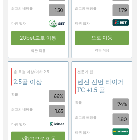
최고의 배당률
최고의 배당률
1.50
1.79
마권 업자
마권 업자
으로 이동
20bet
으로 이동
약관 적용
약관 적용
총 득점 이상/이하 2.5
전문가 팁
2.5골 이상
텐진 진먼 타이거
FC +1.5 골
확률
66%
확률
74%
최고의 배당률
1.65
최고의 배당률
1.80
마권 업자
마권 업자
Ivibet
으로 이동