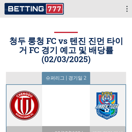
청두 룽청 FC vs 텐진 진먼 타이
거 FC 경기 예고 및 배당률
(
02/03/2025
)
슈퍼리그 | 경기일 2