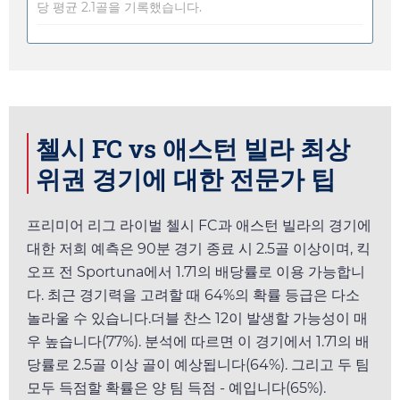
당 평균 2.1골을 기록했습니다.
첼시 FC vs 애스턴 빌라 최상
위권 경기에 대한 전문가 팁
프리미어 리그 라이벌 첼시 FC과 애스턴 빌라의 경기에
대한 저희 예측은 90분 경기 종료 시 2.5골 이상이며, 킥
오프 전
Sportuna
에서
1.71
의 배당률로 이용 가능합니
다. 최근 경기력을 고려할 때 64%의 확률 등급은 다소
놀라울 수 있습니다.더블 찬스 12이 발생할 가능성이 매
우 높습니다(77%). 분석에 따르면 이 경기에서
1.71
의 배
당률로 2.5골 이상 골이 예상됩니다(64%). 그리고 두 팀
모두 득점할 확률은 양 팀 득점 - 예입니다(65%).