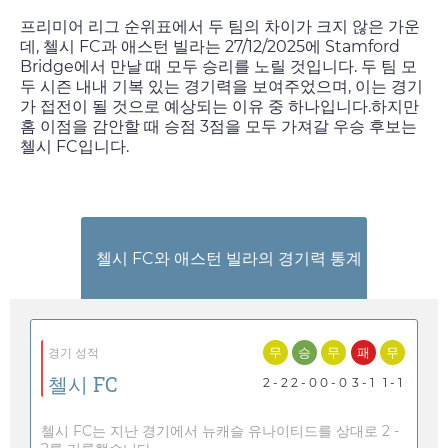
프리미어 리그 순위표에서 두 팀의 차이가 크지 않은 가운
데, 첼시 FC과 애스턴 빌라는
27/12/2025
에 Stamford
Bridge에서 만날 때 모두 승리를 노릴 것입니다. 두 팀 모
두 시즌 내내 기복 있는 경기력을 보여주었으며, 이는 경기
가 접전이 될 것으로 예상되는 이유 중 하나입니다.하지만
홈 이점을 감안할 때 승점 3점을 모두 가져갈 우승 후보는
첼시 FC입니다.
첼시 FC와 애스턴 빌라의 경기력 통계
무
승
무
패
무
경기 성적
첼시 FC
2 - 2
2 - 0
0 - 0
3 - 1
1 - 1
첼시 FC는 지난 경기에서 뉴캐슬 유나이티드를 상대로 2 -