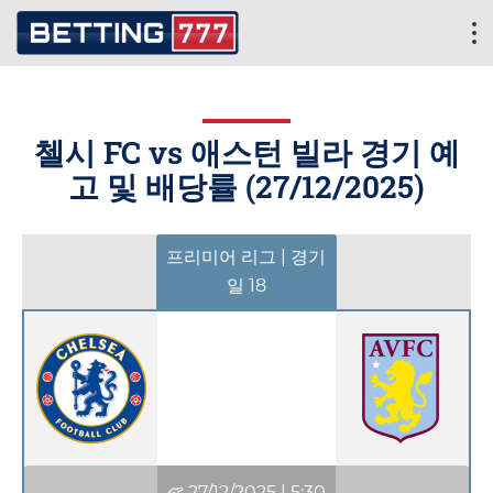
첼시 FC vs 애스턴 빌라 경기 예
고 및 배당률 (
27/12/2025
)
프리미어 리그 | 경기
일 18
27/12/2025
|
5:30