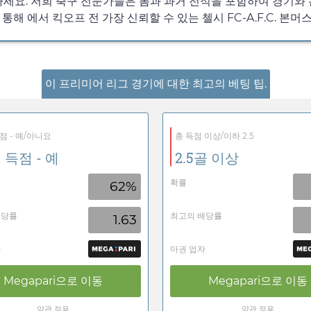
확인하세요. 저희 축구 전문가들은 폼과 과거 전적을 포함하여 경기와
통해 에서 킥오프 전 가장 신뢰할 수 있는 첼시 FC-A.F.C. 본
이 프리미어 리그 경기에 대한 최고의 베팅 팁.
점 - 예/아니요
총 득점 이상/이하 2.5
 득점 - 예
2.5골 이상
확률
62%
배당률
최고의 배당률
1.63
자
마권 업자
Megapari
으로 이동
Megapari
으로 이동
약관 적용
약관 적용