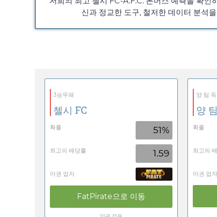
저희의 최고 첼시 FC-A.F.C. 본머스 예측을 
신과 정교한 도구, 철저한 데이터 분석을 
3승무패
양 팀 득
첼시 FC
양 팀
확률
확률
51%
최고의 배당률
최고의 
1.59
마권 업자
마권 업
FatPirate
으로 이동
약관 적용