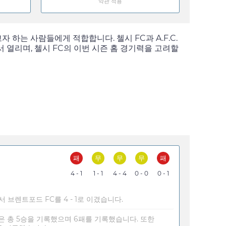
약관 적용
 하는 사람들에게 적합합니다. 첼시 FC과 A.F.C.
에서 열리며, 첼시 FC의 이번 시즌 홈 경기력을 고려할
패
무
무
무
패
4 - 1
1 - 1
4 - 4
0 - 0
0 - 1
서 브렌트포드 FC를 4 - 1로 이겼습니다.
머스은 총 5승을 기록했으며 6패를 기록했습니다. 또한