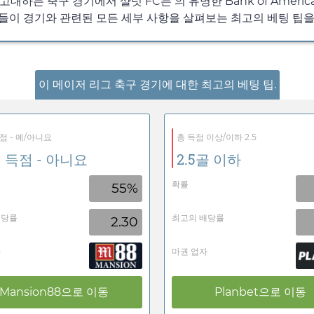
고대하는 축구 경기에서 샬럿 FC는 의 유명한 Bank of Ameri
들이 경기와 관련된 모든 세부 사항을 살펴보는 최고의 베팅 팁을
이 메이저 리그 축구 경기에 대한 최고의 베팅 팁.
점 - 예/아니요
총 득점 이상/이하 2.5
 득점 - 아니요
2.5골 이하
확률
55%
배당률
최고의 배당률
2.30
자
마권 업자
Mansion88
으로 이동
Planbet
으로 이동