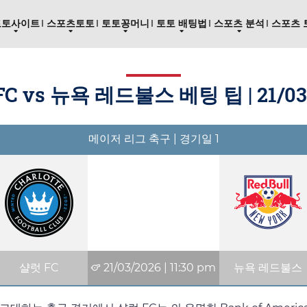
토토사이트
스포츠토토
토토꽁머니
토토 배팅법
스포츠 분석
스포츠 
FC vs 뉴욕 레드불스 베팅 팁 |
21/0
메이저 리그 축구 | 경기일 1
샬럿 FC
21/03/2026
|
11:30 pm
뉴욕 레드불스