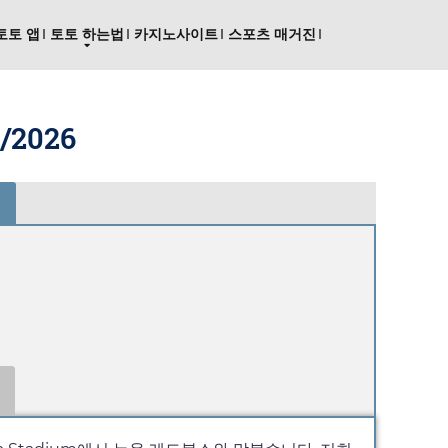
토토 앱
토토 하는법
카지노사이트
스포츠 매거진
3/2026