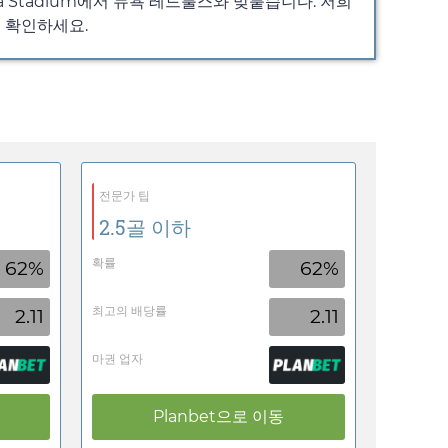
ca Stadium에서 뉴욕 레드불스와 맞붙습니다. 저희
 확인하세요.
전문가 팁
2.5골 이하
확률
62%
62%
최고의 배당률
2.11
2.11
마권 업자
Planbet
으로 이동