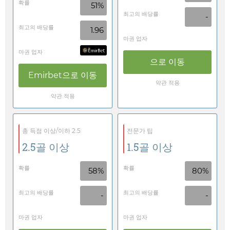
확률
51%
최고의 배당률
-
최고의 배당률
1.96
마권 업자
마권 업자
으로 이동
Emirbet
으로 이동
약관 적용
약관 적용
총 득점 이상/이하 2.5
전문가 팁
2.5골 이상
1.5골 이상
확률
확률
58%
80%
최고의 배당률
최고의 배당률
-
-
마권 업자
마권 업자