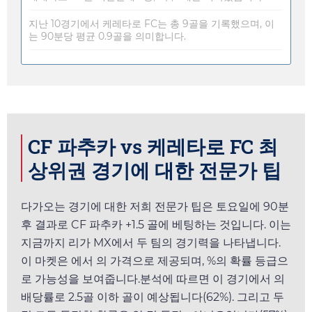
지난 10경기에서 케레타로 FC는 총 9골을 기록했으며, 이
는 90분당 평균 0.9골을 의미합니다.
CF 파추카 vs 케레타로 FC 최
상위권 경기에 대한 전문가 팁
다가오는 경기에 대한 저희 전문가 팁은
토요일
에 90분
후 결과로 CF 파추카 +1.5 골에 베팅하는 것입니다. 이는
지금까지 리가 MX에서 두 팀의 경기력을 나타냅니다.
이 마켓은
에서
의 가격으로 제공되며, %의 확률 등급으
로 가능성을 보여줍니다.분석에 따르면 이 경기에서
의
배당률로 2.5골 이하 골이 예상됩니다(62%). 그리고 두