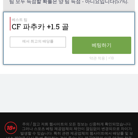
팀 모두 득점할 확률은 양 팀 득점 - 아니요입니다(57%).
베스트 팁
CF 파추카 +1.5 골
에서 최고의 배당률
베팅하기
약관 적용 | +18
주의 / 참고 저희 웹사이트의 모든 정보는 신중하게 확인되었습니다.
그러나 스포츠 베팅 제공업체의 제안이 끊임없이 변경되므로 차이가
발생할 수 있습니다. 특히 관련 제공업체의 웹사이트에서 배당률 및 보
너스 제안을 다시 한 번 확인하는 것이 좋습니다. 제공업체의 이용 약관이 적용