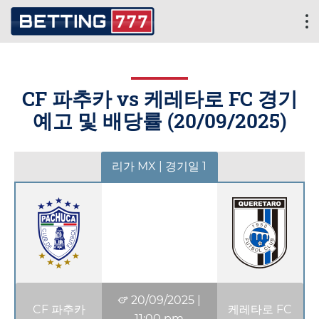
CF 파추카 vs 케레타로 FC 경기
예고 및 배당률 (
20/09/2025
)
리가 MX | 경기일 1
20/09/2025
|
CF 파추카
케레타로 FC
11:00 pm