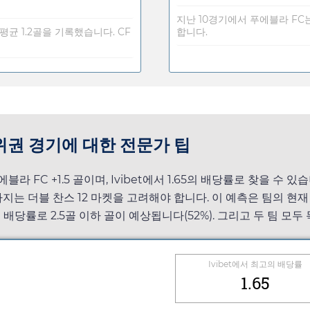
지난 10경기에서 푸에블라 FC는 
평균 1.2골을 기록했습니다. CF
합니다.
상위권 경기에 대한 전문가 팁
라 FC +1.5 골이며,
Ivibet
에서
1.65
의 배당률로 찾을 수 있습
는 더블 찬스 12 마켓을 고려해야 합니다. 이 예측은 팀의 현재 
 배당률로 2.5골 이하 골이 예상됩니다(52%). 그리고 두 팀 모두 
Ivibet
에서 최고의 배당률
1.65