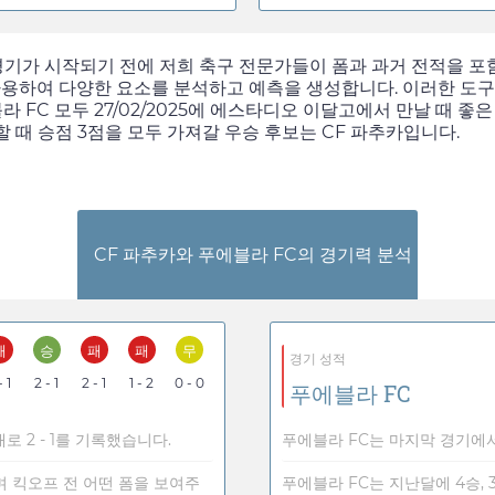
 경기가 시작되기 전에 저희 축구 전문가들이 폼과 과거 전적을 포
사용하여 다양한 요소를 분석하고 예측을 생성합니다. 이러한 도
라 FC 모두
27/02/2025
에 에스타디오 이달고에서 만날 때 좋은
할 때 승점 3점을 모두 가져갈 우승 후보는 CF 파추카입니다.
CF 파추카와 푸에블라 FC의 경기력 분석
패
승
패
패
무
경기 성적
- 1
2 - 1
2 - 1
1 - 2
0 - 0
푸에블라 FC
 2 - 1를 기록했습니다.
푸에블라 FC는 마지막 경기에서
하며 킥오프 전 어떤 폼을 보여주
푸에블라 FC는 지난달에 4승, 