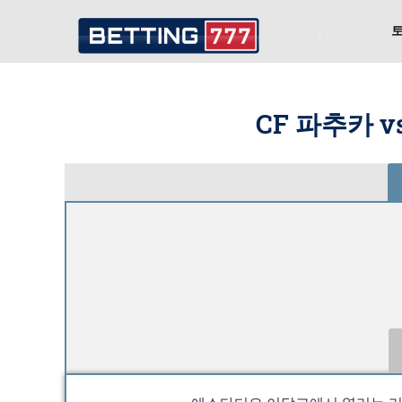
CF 파추카 v