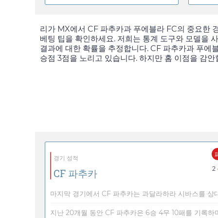
리가 MX에서 CF 파추카과 푸에블라 FC의 중요한
베팅 팁을 확인하세요. 저희는 통계 도구와 모델을 
결과에 대한 확률을 추정합니다. CF 파추카과 푸에블
승점 3점을 노리고 있습니다. 하지만 홈 이점을 감안
경기 성적
2 
CF 파추카
마지막 경기에서 CF 파추카는 과달라하라 시바스를 상대로
지난 20개월 동안 CF 파추카은 6승 4무 10패를 기록