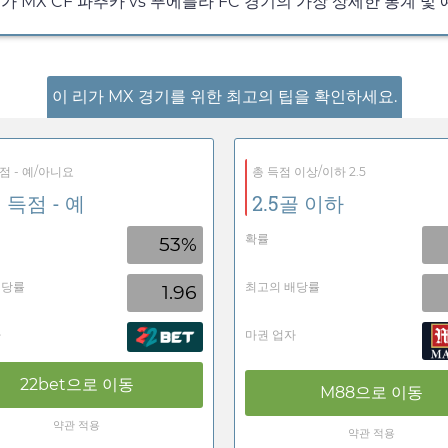
MX CF 파추카 vs 푸에블라 FC 경기의 가장 상세한 통계 및
이 리가 MX 경기를 위한 최고의 팁을 확인하세요.
점 - 예/아니요
총 득점 이상/이하 2.5
 득점 - 예
2.5골 이하
확률
53%
배당률
최고의 배당률
1.96
자
마권 업자
22bet
으로 이동
M88
으로 이동
약관 적용
약관 적용