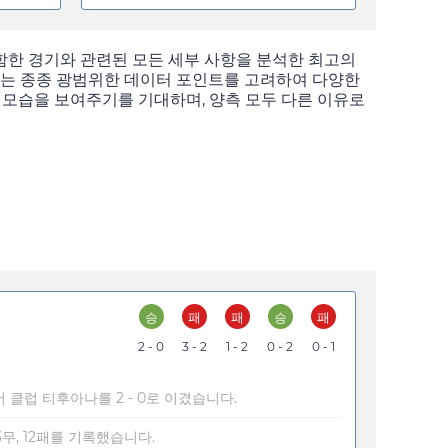
함한 경기와 관련된 모든 세부 사항을 분석한 최고의
구는 종종 광범위한 데이터 포인트를 고려하여 다양한
 모습을 보여주기를 기대하며, 양측 모두 다른 이유로
승
패
패
승
패
2 - 0
3 - 2
1 - 2
0 - 2
0 - 1
 클럽 티후아나를 2 - 0로 이겼습니다.
3무, 12패를 기록했습니다.