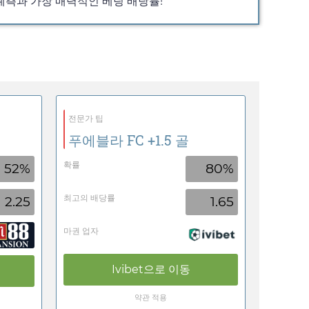
 예측과 가장 매력적인 베팅 배당률!
전문가 팁
푸에블라 FC +1.5 골
확률
52%
80%
최고의 배당률
2.25
1.65
마권 업자
Ivibet
으로 이동
약관 적용