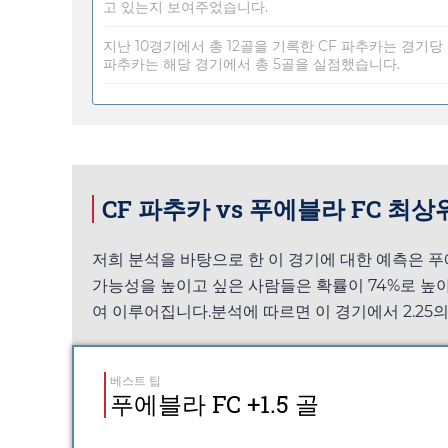
고 있는지 보여주었습니다.
지난 10경기에서 총 12골을 기록한 CF 파추카는 경기당 
파추카는 해당 경기에서 총 5골을 실점했습니다.
CF 파추카 vs 푸에블라 FC 최
저희 분석을 바탕으로 한 이 경기에 대한 예측은 푸에블
가능성을 높이고 싶은 사람들은 확률이 74%로 높아지
여 이루어집니다.분석에 따르면 이 경기에서
2.25
의
베스트 팁
푸에블라 FC +1.5 골