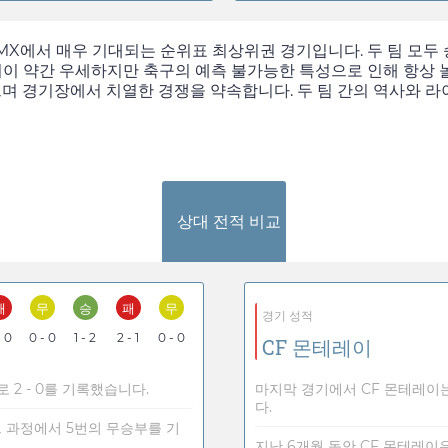
 MX에서 매우 기대되는 순위표 최상위권 경기입니다. 두 팀 모두
이 약간 우세하지만 축구의 예측 불가능한 특성으로 인해 항상 놀
으며 경기장에서 치열한 경쟁을 약속합니다. 두 팀 간의 역사와 
상대 전적 비교
패
무
승
패
무
경기 성적
- 0
0 - 0
1 - 2
2 - 1
0 - 0
CF 몬테레이
2 - 0를 기록했습니다.
마지막 경기에서 CF 몬테레이는
다.
그 과정에서 5번의 무승부를 기
지난 6개월 동안 CF 몬테레이은