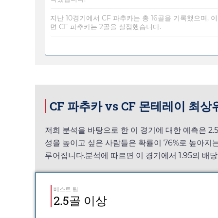
지난 10경기에서 CF 파추카는 총 16골을 기록했으며, 이
면 CF 파추카는 2골을 실점했습니다.
CF 파추카 vs CF 몬테레이 최
저희 분석을 바탕으로 한 이 경기에 대한 예측은 2.
성을 높이고 싶은 사람들은 확률이 76%로 높아지는 
루어집니다.분석에 따르면 이 경기에서
1.95
의 배당
베스트 팁
2.5골 이상