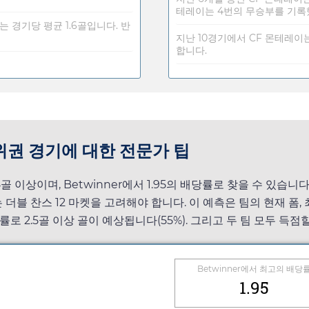
테레이는 4번의 무승부를 기록
는 경기당 평균 1.6골입니다. 반
지난 10경기에서 CF 몬테레이는
합니다.
상위권 경기에 대한 전문가 팁
5골 이상이며,
Betwinner
에서
1.95
의 배당률로 찾을 수 있습니다.
더블 찬스 12 마켓을 고려해야 합니다. 이 예측은 팀의 현재 폼,
률로 2.5골 이상 골이 예상됩니다(55%). 그리고 두 팀 모두 득점할 
Betwinner
에서 최고의 배당
1.95