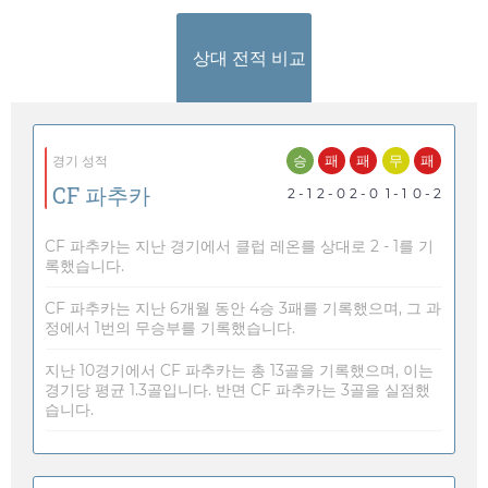
상대 전적 비교
승
패
패
무
패
경기 성적
CF 파추카
2 - 1
2 - 0
2 - 0
1 - 1
0 - 2
CF 파추카는 지난 경기에서 클럽 레온를 상대로 2 - 1를 기
록했습니다.
CF 파추카는 지난 6개월 동안 4승 3패를 기록했으며, 그 과
정에서 1번의 무승부를 기록했습니다.
지난 10경기에서 CF 파추카는 총 13골을 기록했으며, 이는
경기당 평균 1.3골입니다. 반면 CF 파추카는 3골을 실점했
습니다.