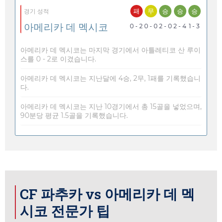
패
무
승
승
승
경기 성적
아메리카 데 멕시코
0 - 2
0 - 0
2 - 0
2 - 4
1 - 3
아메리카 데 멕시코는 마지막 경기에서 아틀레티코 산 루이
스를 0 - 2로 이겼습니다.
아메리카 데 멕시코는 지난달에 4승, 2무, 1패를 기록했습니
다.
아메리카 데 멕시코는 지난 10경기에서 총 15골을 넣었으며,
90분당 평균 1.5골을 기록했습니다.
CF 파추카 vs 아메리카 데 멕
시코 전문가 팁