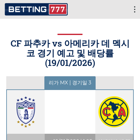
CF 파추카 vs 아메리카 데 멕시
코 경기 예고 및 배당률
(
19/01/2026
)
리가 MX | 경기일 3