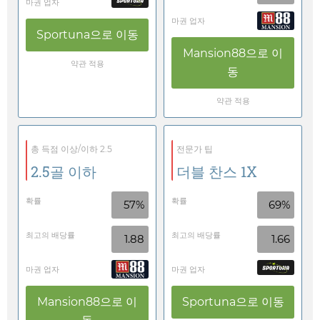
마권 업자
마권 업자
Sportuna
으로 이동
Mansion88
으로 이
약관 적용
동
약관 적용
총 득점 이상/이하 2.5
전문가 팁
2.5골 이하
더블 찬스 1X
확률
확률
57%
69%
최고의 배당률
최고의 배당률
1.88
1.66
마권 업자
마권 업자
Mansion88
으로 이
Sportuna
으로 이동