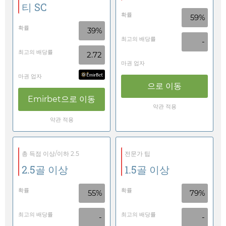
티 SC
확률
59%
확률
39%
최고의 배당률
-
최고의 배당률
2.72
마권 업자
마권 업자
으로 이동
Emirbet
으로 이동
약관 적용
약관 적용
총 득점 이상/이하 2.5
전문가 팁
2.5골 이상
1.5골 이상
확률
확률
55%
79%
최고의 배당률
최고의 배당률
-
-