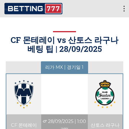
CF 몬테레이 vs 산토스 라구나
베팅 팁 |
28/09/2025
리가 MX | 경기일 1
28/09/2025
|
1:00
CF 몬테레이
산토스 라구나
am