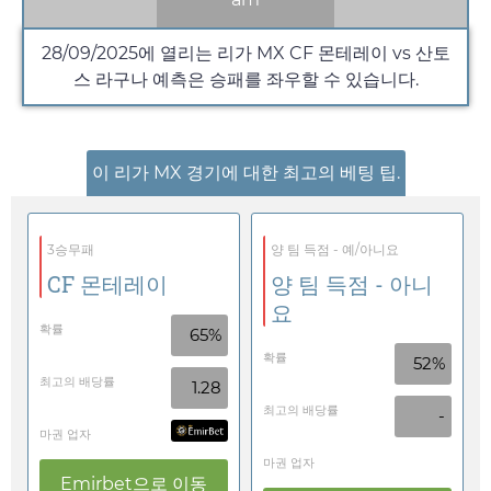
28/09/2025
에 열리는 리가 MX CF 몬테레이 vs 산토
스 라구나 예측은 승패를 좌우할 수 있습니다.
이 리가 MX 경기에 대한 최고의 베팅 팁.
3승무패
양 팀 득점 - 예/아니요
CF 몬테레이
양 팀 득점 - 아니
요
확률
65%
확률
52%
최고의 배당률
1.28
최고의 배당률
-
마권 업자
마권 업자
Emirbet
으로 이동