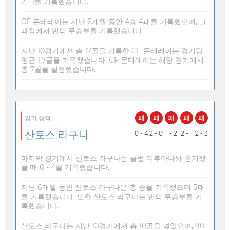
2 - 1를 기록했습니다.
CF 몬테레이는 지난 6개월 동안 4승 4패를 기록했으며, 그
과정에서 번의 무승부를 기록했습니다.
지난 10경기에서 총 17골을 기록한 CF 몬테레이는 경기당
평균 1.7골을 기록했습니다. CF 몬테레이는 해당 경기에서
총 7골을 실점했습니다.
패
패
패
패
패
경기 성적
산토스 라구나
0 - 4
2 - 0
1 - 2
2 - 1
2 - 3
마지막 경기에서 산토스 라구나는 클럽 티후아나와 경기했
을 때 0 - 4를 기록했습니다.
지난 6개월 동안 산토스 라구나은 총 승을 기록했으며 5패
를 기록했습니다. 또한 산토스 라구나는 번의 무승부를 기
록했습니다.
산토스 라구나는 지난 10경기에서 총 10골을 넣었으며, 90