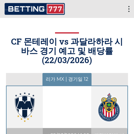
CF 몬테레이 vs 과달라하라 시
바스 경기 예고 및 배당률
(
22/03/2026
)
리가 MX | 경기일 12