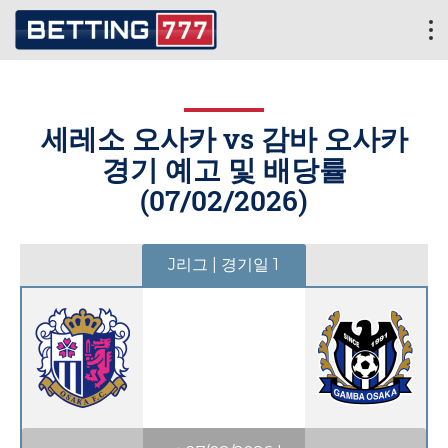
세레소 오사카 vs 감바 오사카
경기 예고 및 배당률
(
07/02/2026
)
J리그 | 경기일 1