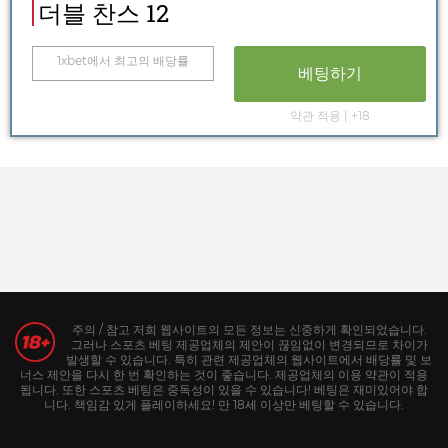
더블 찬스 12
1xbet
에서 최고의 배당률
베팅하기
약관 적용 | +18
주의 / 참고 저희 웹사이트의 모든 정보는 신중하게 확인되었습니다.
그러나 스포츠 베팅 제공업체의 제안이 끊임없이 변경되므로 차이가
발생할 수 있습니다. 특히 관련 제공업체의 웹사이트에서 배당률 및 보
너스 제안을 다시 한 번 확인하는 것이 좋습니다. 제공업체의 이용 약관이 적용
됩니다. 또한 스포츠 베팅은 중독성이 있을 수 있습니다! 베팅은 재미있어야 합
니다. 책임감 있게 플레이하세요! 만 18세 이상만 베팅할 수 있습니다.