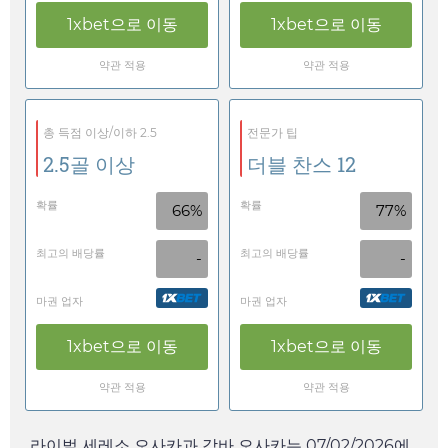
1xbet
으로 이동
1xbet
으로 이동
약관 적용
약관 적용
총 득점 이상/이하 2.5
전문가 팁
2.5골 이상
더블 찬스 12
확률
확률
66%
77%
최고의 배당률
최고의 배당률
-
-
마권 업자
마권 업자
1xbet
으로 이동
1xbet
으로 이동
약관 적용
약관 적용
라이벌 세레소 오사카과 감바 오사카는
07/02/2026
에