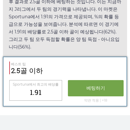
후 결과로 2.5골 이하에 베팅하는 것입니다. 이는 지금까
지 J리그에서 두 팀의 경기력을 나타냅니다. 이 마켓은
Sportuna
에서
1.91
의 가격으로 제공되며, %의 확률 등
급으로 가능성을 보여줍니다. 분석에 따르면 이 경기에
서
1.91
의 배당률로 2.5골 이하 골이 예상됩니다(62%).
그리고 두 팀 모두 득점할 확률은 양 팀 득점 - 아니요입
니다(56%).
베스트 팁
2.5골 이하
Sportuna
에서 최고의 배당률
베팅하기
1.91
약관 적용 | +18