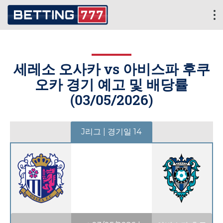
세레소 오사카 vs 아비스파 후쿠
오카 경기 예고 및 배당률
(
03/05/2026
)
J리그 | 경기일 14