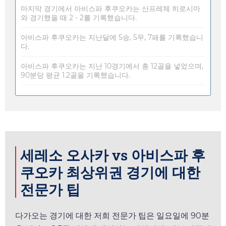
마지막 경기에서 아비스파 후쿠오카는 산프레체 히로시마
와 경기했을 때 2 - 2를 기록했습니다.
아비스파 후쿠오카는 지난달에 5승, 5무, 7패를 기록했습니
다.
아비스파 후쿠오카는 지난 10경기에서 총 12골을 넣었으며,
90분당 평균 1.2골을 기록했습니다.
세레소 오사카 vs 아비스파 후
쿠오카 최상위권 경기에 대한
전문가 팁
다가오는 경기에 대한 저희 전문가 팁은
일요일
에 90분