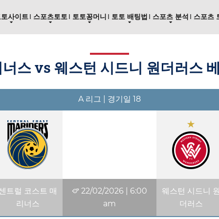
토토사이트
스포츠토토
토토꽁머니
토토 배팅법
스포츠 분석
스포츠 
너스 vs 웨스턴 시드니 원더러스 베팅
A 리그 | 경기일 18
센트럴 코스트 매
22/02/2026
|
6:00
웨스턴 시드니 
리너스
am
더러스