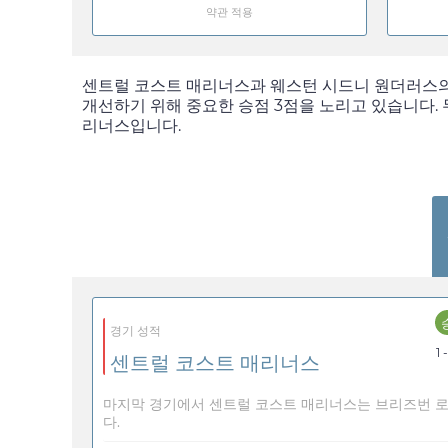
약관 적용
센트럴 코스트 매리너스과 웨스턴 시드니 원더러스
개선하기 위해 중요한 승점 3점을 노리고 있습니다. 
리너스입니다.
경기 성적
1 
센트럴 코스트 매리너스
마지막 경기에서 센트럴 코스트 매리너스는 브리즈번 로어
다.