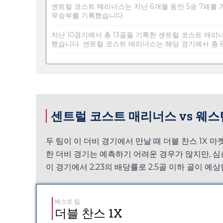
센트럴 코스트 매리너스는 지난 6개월 동안 5승 7패를 
무승부를 기록했습니다.
지난 10경기에서 총 13골을 기록한 센트럴 코스트 매리너
했습니다. 센트럴 코스트 매리너스는 해당 경기에서 총 
센트럴 코스트 매리너스 vs 웨스
두 팀이 이 더비 경기에서 만날 때 더블 찬스 1X 
한 더비 경기는 예측하기 어려운 경우가 많지만, 심층
이 경기에서
2.23
의 배당률로 2.5골 이하 골이 예상됩
베스트 팁
더블 찬스 1X