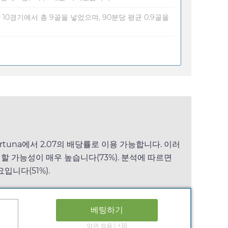
0경기에서 총 9골을 넣었으며, 90분당 평균 0.9골을
rtuna
에서
2.07
의 배당률로 이용 가능합니다. 이러
할 가능성이 매우 높습니다(73%). 분석에 따르면
입니다(51%).
베팅하기
약관 적용 | +18