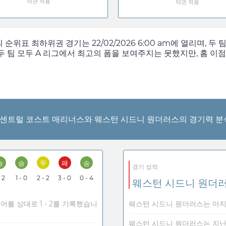
약관 적용
약관 적용
의 순위표 최하위권 경기는
22/02/2026 6:00 am
에 열리며, 두
두 팀 모두 A 리그에서 최고의 폼을 보여주지는 못했지만, 홈 이
센트럴 코스트 매리너스와 웨스턴 시드니 원더러스의 경기력 분
승
승
무
패
승
경기 성적
- 2
1 - 0
2 - 2
3 - 0
0 - 4
웨스턴 시드니 원더
를 상대로 1 - 2를 기록했습니
웨스턴 시드니 원더러스는 마지막
웨스턴 시드니 원더러스는 지난달