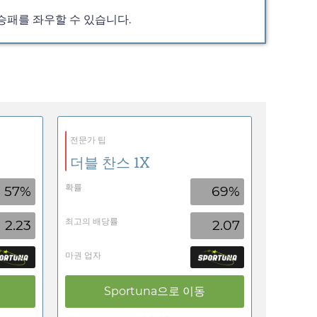
승패를 좌우할 수 있습니다.
전문가 팁
더블 찬스 1X
확률
57%
69%
최고의 배당률
2.23
2.07
마권 업자
Sportuna
으로 이동