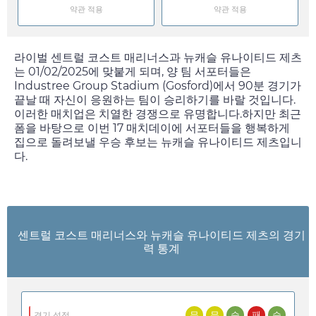
약관 적용
약관 적용
라이벌 센트럴 코스트 매리너스과 뉴캐슬 유나이티드 제츠
는
01/02/2025
에 맞붙게 되며, 양 팀 서포터들은
Industree Group Stadium (Gosford)에서 90분 경기가
끝날 때 자신이 응원하는 팀이 승리하기를 바랄 것입니다.
이러한 매치업은 치열한 경쟁으로 유명합니다.하지만 최근
폼을 바탕으로 이번 17 매치데이에 서포터들을 행복하게
집으로 돌려보낼 우승 후보는 뉴캐슬 유나이티드 제츠입니
다.
센트럴 코스트 매리너스와 뉴캐슬 유나이티드 제츠의 경기
력 통계
무
무
승
패
승
경기 성적