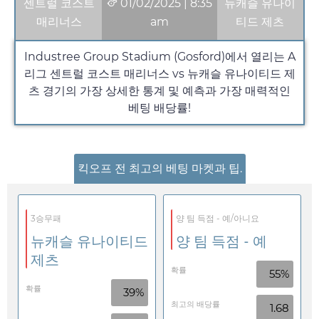
센트럴 코스트
01/02/2025
|
8:35
뉴캐슬 유나이
매리너스
am
티드 제츠
Industree Group Stadium (Gosford)에서 열리는 A
리그 센트럴 코스트 매리너스 vs 뉴캐슬 유나이티드 제
츠 경기의 가장 상세한 통계 및 예측과 가장 매력적인
베팅 배당률!
킥오프 전 최고의 베팅 마켓과 팁.
3승무패
양 팀 득점 - 예/아니요
뉴캐슬 유나이티드
양 팀 득점 - 예
제츠
확률
55%
확률
39%
최고의 배당률
1.68