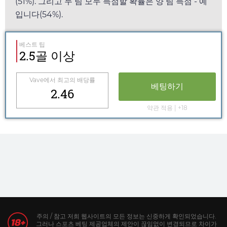
(51%). 그리고 두 팀 모두 득점할 확률은 양 팀 득점 - 예
입니다(54%).
베스트 팁
2.5골 이상
Vave
에서 최고의 배당률
베팅하기
2.46
약관 적용 | +18
주의 / 참고 저희 웹사이트의 모든 정보는 신중하게 확인되었습니다.
그러나 스포츠 베팅 제공업체의 제안이 끊임없이 변경되므로 차이가