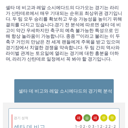
셀타 데 비고과 레알 소시에다드의 다가오는 경기는 라리
가 산탄데르에서 매우 기대되는 순위표 최상위권 경기입니
다. 두 팀 모두 승리를 확보하고 우승 가능성을 높이기 위해
결의를 다지고 있습니다.경기 전 분석에 따르면 셀타 데 비
고이 약간 우세하지만 축구의 예측 불가능한 특성으로 인
해 항상 놀라움이 가능합니다. 종종 ""이라고 불리는 이 두
축구 거인의 만남은 전 세계 팬들에게 주목을 받고 있으며
경기장에서 치열한 경쟁을 약속합니다. 두 팀 간의 역사와
라이벌 관계는
토요일
에 열리는 경기에 대한 흥분을 더하
며, 라리가 산탄데르 일정에서 꼭 봐야 할 경기입니다.
셀타 데 비고와 레알 소시에다드의 경기력 분석
패
승
패
무
무
경기 성적
셀타 데 비고
1 - 0
2 - 0
3 - 1
2 - 2
2 - 2