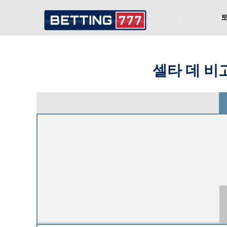
셀타 데 비