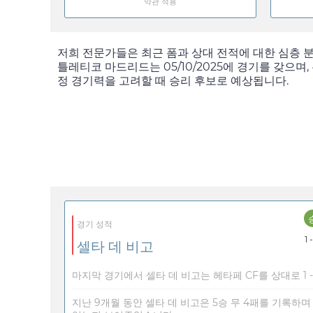
약관 적용
저희 전문가들은 최근 폼과 상대 전적에 대한 심층 
틀레티코 마드리드는
05/10/2025
에 경기를 갖으며,
정 경기력을 고려할 때 승리 후보로 예상됩니다.
경기 성적
1 
셀타 데 비고
마지막 경기에서 셀타 데 비고는 헤타페 CF를 상대로 1 
지난 9개월 동안 셀타 데 비고은 5승 무 4패를 기록하