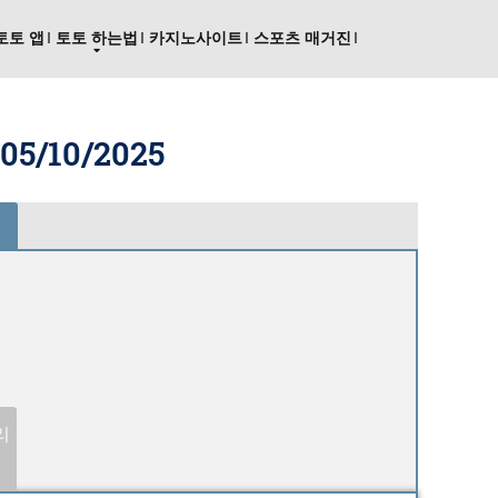
토토 앱
토토 하는법
카지노사이트
스포츠 매거진
05/10/2025
리