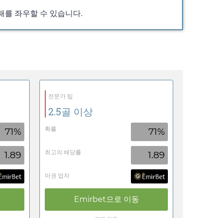
패를 좌우할 수 있습니다.
전문가 팁
2.5골 이상
확률
71%
71%
최고의 배당률
1.89
1.89
마권 업자
Emirbet
으로 이동