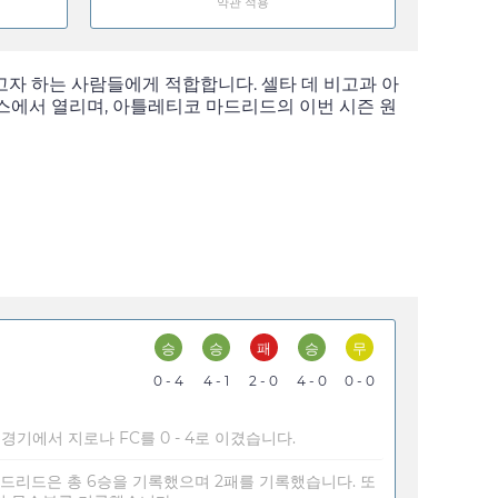
약관 적용
자 하는 사람들에게 적합합니다. 셀타 데 비고과 아
도스에서 열리며, 아틀레티코 마드리드의 이번 시즌 원
승
승
패
승
무
0 - 4
4 - 1
2 - 0
4 - 0
0 - 0
기에서 지로나 FC를 0 - 4로 이겼습니다.
드리드은 총 6승을 기록했으며 2패를 기록했습니다. 또