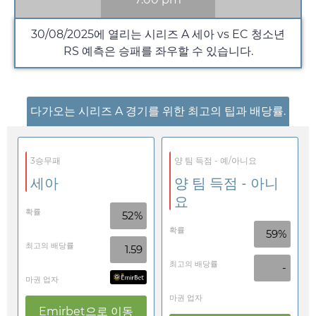
30/08/2025
에 열리는 시리즈 A 세아 vs EC 청소년
RS 예측은 승패를 좌우할 수 있습니다.
다가오는 시리즈 A 경기를 위한 최고의 팁과 배당률.
3승무패
양 팀 득점 - 예/아니요
세아
양 팀 득점 - 아니
요
확률
52%
확률
59%
최고의 배당률
1.59
최고의 배당률
-
마권 업자
마권 업자
Emirbet
으로 이동