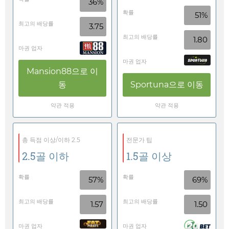
36%
확률
51%
최고의 배당률
3.75
최고의 배당률
1.80
마권 업자
마권 업자
Mansion88
으로 이
동
Sportuna
으로 이동
약관 적용
약관 적용
총 득점 이상/이하 2.5
전문가 팁
2.5골 이하
1.5골 이상
확률
확률
57%
69%
최고의 배당률
최고의 배당률
1.57
1.50
마권 업자
마권 업자