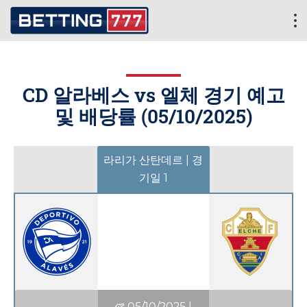
CD 알라베스 vs 엘체 경기 예고
및 배당률 (
05/10/2025
)
라리가 산탄데르 | 경
기일 1
05/10/2025
|