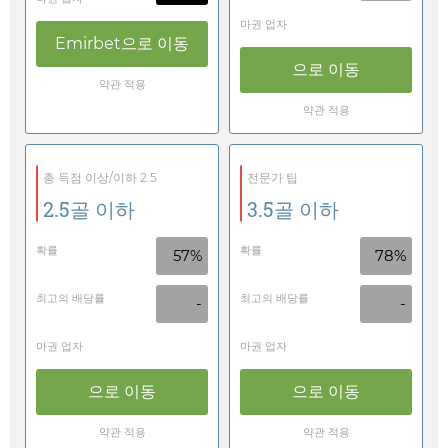
마권 업자
Emirbet
으로 이동
으로 이동
약관 적용
약관 적용
총 득점 이상/이하 2.5
전문가 팁
2.5골 이하
3.5골 이하
확률
확률
57%
78%
최고의 배당률
최고의 배당률
-
-
마권 업자
마권 업자
으로 이동
으로 이동
약관 적용
약관 적용