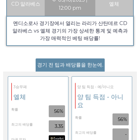
CD 알라베스
엘체
12:00 pm
멘디소로사 경기장에서 열리는 라리가 산탄데르 CD
알라베스 vs 엘체 경기의 가장 상세한 통계 및 예측과
가장 매력적인 베팅 배당률!
경기 전 팁과 배당률을 한눈에.
3승무패
양 팀 득점 - 예/아니요
엘체
양 팀 득점 - 아니
요
확률
56%
확률
56%
최고의 배당률
3.35
최고의 배당률
-
마권 업자