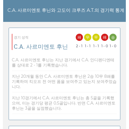
C.A. 사르미엔토 후닌와 고도이 크루즈 A.T.의 경기력 통계
패
무
무
패
승
경기 성적
C.A. 사르미엔토 후닌
2 - 1
1 - 1
1 - 1
1 - 0
1 - 0
C.A. 사르미엔토 후닌는 지난 경기에서 C.A. 인디펜디엔테
를 상대로 2 - 1를 기록했습니다.
지난 20개월 동안 C.A. 사르미엔토 후닌은 2승 10무 8패를
기록하며 킥오프 전 어떤 폼을 보여주고 있는지 보여주었습
니다.
지난 10경기에서 C.A. 사르미엔토 후닌는 총 5골을 기록했
으며, 이는 경기당 평균 0.5골입니다. 반면 C.A. 사르미엔토
후닌는 3골을 실점했습니다.