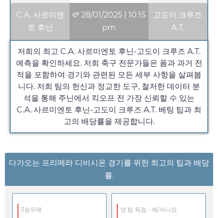
C.A. 사르미엔
28/01/2025
|
10:15
고도이 크루즈
토 후닌
pm
A.T.
저희의 최고 C.A. 사르미엔토 후닌-고도이 크루즈 A.T.
예측을 확인하세요. 저희 축구 전문가들은 폼과 과거 전
적을 포함하여 경기와 관련된 모든 세부 사항을 살펴봅
니다. 저희 팀의 헌신과 정교한 도구, 철저한 데이터 분
석을 통해 주닌에서 킥오프 전 가장 신뢰할 수 있는
C.A. 사르미엔토 후닌-고도이 크루즈 A.T. 베팅 팁과 최
고의 배당률을 제공합니다.
다가오는 프리메라 디비시온 경기를 위한 최고의 팁과 배당
률.
3승무패
양 팀 득점 - 예/아니요