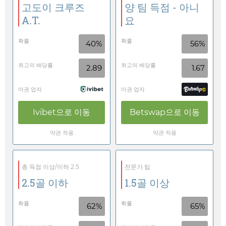
고도이 크루즈
양 팀 득점 - 아니
A.T.
요
확률
확률
40%
56%
최고의 배당률
최고의 배당률
2.89
1.67
마권 업자
마권 업자
Ivibet
으로 이동
Betswap
으로 이동
약관 적용
약관 적용
총 득점 이상/이하 2.5
전문가 팁
2.5골 이하
1.5골 이상
확률
확률
62%
65%