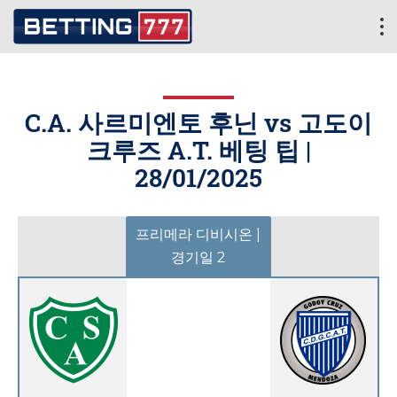
C.A. 사르미엔토 후닌 vs 고도이
크루즈 A.T. 베팅 팁 |
28/01/2025
프리메라 디비시온 |
경기일 2