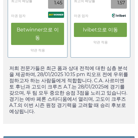
최고의 배당률
최고의 배당률
1.45
1.57
마권 업자
마권 업자
Betwinner
으로 이
Ivibet
으로 이동
동
약관 적용
약관 적용
저희 전문가들은 최근 폼과 상대 전적에 대한 심층 분석
을 제공하며,
28/01/2025 10:15 pm
킥오프 전에 우위를
점하고자 하는 사람들에게 적합합니다. C.A. 사르미엔
토 후닌과 고도이 크루즈 A.T.는
28/01/2025
에 경기를
갖으며, 두 팀 모두 중요한 승점 3점을 노리고 있습니다.
경기는 에바 페론 스타디움에서 열리며, 고도이 크루즈
A.T.의 이번 시즌 원정 경기력을 고려할 때 승리 후보로
예상됩니다.