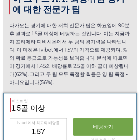
에 대한 전문가 팁
다가오는 경기에 대한 저희 전문가 팁은
화요일
에 90분
후 결과로 1.5골 이상에 베팅하는 것입니다. 이는 지금까
지 프리메라 디비시온에서 두 팀의 경기력을 나타냅니
다. 이 마켓은
Ivibet
에서
1.57
의 가격으로 제공되며, %
의 확률 등급으로 가능성을 보여줍니다. 분석에 따르면
이 경기에서
1.45
의 배당률로 2.5골 이하 골이 예상됩니
다(62%). 그리고 두 팀 모두 득점할 확률은 양 팀 득점 -
아니요입니다(56%).
베스트 팁
1.5골 이상
Ivibet
에서 최고의 배당률
베팅하기
1.57
약관 적용 | +18