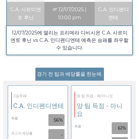
C.A. 사르미엔
12/07/2025
|
C.A. 인디펜디
토 후닌
10:00 pm
엔테
12/07/2025
에 열리는 프리메라 디비시온 C.A. 사르미
엔토 후닌 vs C.A. 인디펜디엔테 예측은 승패를 좌우할
수 있습니다.
경기 전 팁과 배당률을 한눈에.
3승무패
양 팀 득점 - 예/아니요
C.A. 인디펜디엔테
양 팀 득점 - 아니
요
확률
56%
확률
61%
최고의 배당률
-