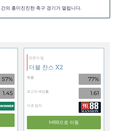
럽 간의 흥미진진한 축구 경기가 열립니다.
전문가 팁
더블 찬스 X2
확률
57%
77%
최고의 배당률
1.45
1.61
마권 업자
M88
으로 이동