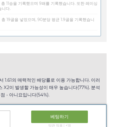
 총 11승을 기록했으며 9패를 기록했습니다. 또한 레이싱
습니다.
총 19골을 넣었으며, 90분당 평균 1.9골을 기록했습니
서
1.61
의 매력적인 배당률로 이용 가능합니다. 이러
X2이 발생할 가능성이 매우 높습니다(77%). 분석
점 - 아니요입니다(54%).
베팅하기
약관 적용 | +18