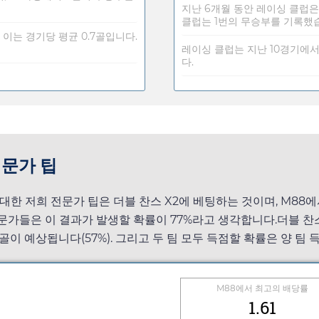
지난 6개월 동안 레이싱 클럽은
클럽는 1번의 무승부를 기록했
, 이는 경기당 평균 0.7골입니다.
레이싱 클럽는 지난 10경기에서 
다.
전문가 팁
 대한 저희 전문가 팁은 더블 찬스 X2에 베팅하는 것이며,
M88
에
문가들은 이 결과가 발생할 확률이 77%라고 생각합니다.더블 찬스 
 골이 예상됩니다(57%). 그리고 두 팀 모두 득점할 확률은 양 팀 득
M88
에서 최고의 배당률
1.61