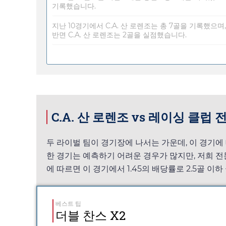
기록했습니다.
지난 10경기에서 C.A. 산 로렌조는 총 7골을 기록했으며
반면 C.A. 산 로렌조는 2골을 실점했습니다.
C.A. 산 로렌조 vs 레이싱 클럽 
두 라이벌 팀이 경기장에 나서는 가운데, 이 경기에
한 경기는 예측하기 어려운 경우가 많지만, 저희 전
에 따르면 이 경기에서
1.45
의 배당률로 2.5골 이하
베스트 팁
더블 찬스 X2