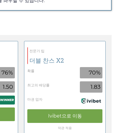
패를 좌우할 수 있습니다.
전문가 팁
더블 찬스 X2
확률
76%
70%
최고의 배당률
1.50
1.83
마권 업자
Ivibet
으로 이동
약관 적용