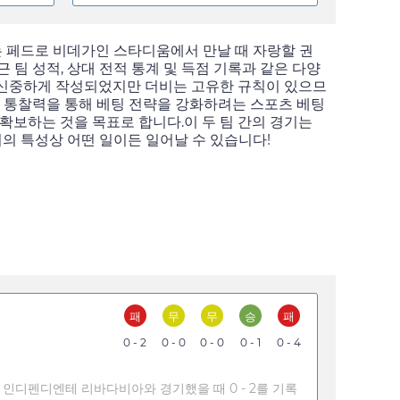
그레는 페드로 비데가인 스타디움에서 만날 때 자랑할 권
 팀 성적, 상대 전적 통계 및 득점 기록과 같은 다양
은 신중하게 작성되었지만 더비는 고유한 규칙이 있으므
된 통찰력을 통해 베팅 전략을 강화하려는 스포츠 베팅
점을 확보하는 것을 목표로 합니다.이 두 팀 간의 경기는
기의 특성상 어떤 일이든 일어날 수 있습니다!
패
무
무
승
패
0 - 2
0 - 0
0 - 0
0 - 1
0 - 4
는 인디펜디엔테 리바다비아와 경기했을 때 0 - 2를 기록