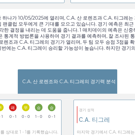
중 하나가
10/05/2025
에 열리며, C.A. 산 로렌조과 C.A. 티
팀 팬클럽 모두에게 큰 기대를 모으고 있습니다. 경기 예측은 최근 
각한 결정을 내리는 데 도움을 줍니다. 1 매치데이의 예측은 
 통계적 방법론을 사용하여 경기 결과를 예측하며, 잘 조사된 
 산 로렌조과 C.A. 티그레의 경기가 열리며, 두 팀 모두 승점 3점을
이번에는 C.A. 티그레이 승리할 가능성이 높습니다. 하지만 경기
C.A. 산 로렌조와 C.A. 티그레의 경기력 분석
무
패
무
승
승
경기 성적
- 1
0 - 1
0 - 0
1 - 0
0 - 1
C.A. 티그레
를 상대로 1 - 1를 기록했습니다.
마지막 경기에서 C.A. 티그레는