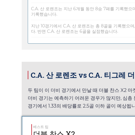
C.A. 산 로렌조는 지난 6개월 동안 8승 7패를 기록했으
기록했습니다.
지난 10경기에서 C.A. 산 로렌조는 총 8골을 기록했으며
다. 반면 C.A. 산 로렌조는 6골을 실점했습니다.
C.A. 산 로렌조 vs C.A. 티그
두 팀이 이 더비 경기에서 만날 때 더블 찬스 X2 
더비 경기는 예측하기 어려운 경우가 많지만, 심층 분
경기에서
1.33
의 배당률로 2.5골 이하 골이 예상됩니다
베스트 팁
더블 찬스 X2