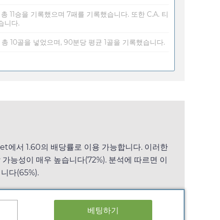
 총 11승을 기록했으며 7패를 기록했습니다. 또한 C.A. 티
습니다.
서 총 10골을 넣었으며, 90분당 평균 1골을 기록했습니다.
et
에서
1.60
의 배당률로 이용 가능합니다. 이러한
가능성이 매우 높습니다(72%). 분석에 따르면 이
니다(65%).
베팅하기