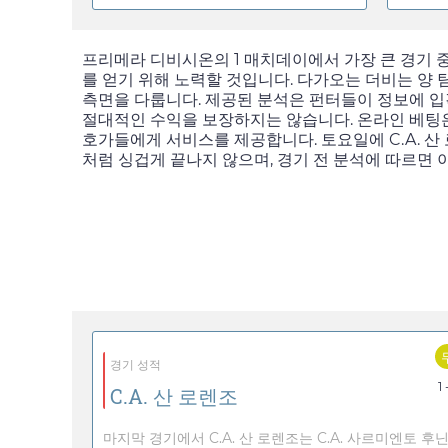
프리메라 디비시온의 1 매치데이에서 가장 큰 경기 
를 얻기 위해 노력할 것입니다. 다가오는 더비는 양 
측면을 다룹니다. 제공된 분석은 펀터들이 정보에 입
절대적인 수익을 보장하지는 않습니다. 온라인 베팅은
호가들에게 서비스를 제공합니다.
토요일
에 C.A.
처럼 싱겁게 끝나지 않으며, 경기 전 분석에 따르면 
경기 성적
1 
C.A. 산 로렌조
마지막 경기에서 C.A. 산 로렌조는 C.A. 사르미엔토 후닌