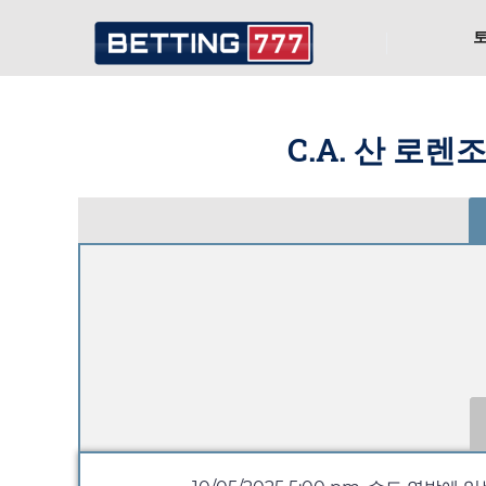
C.A. 산 로렌조