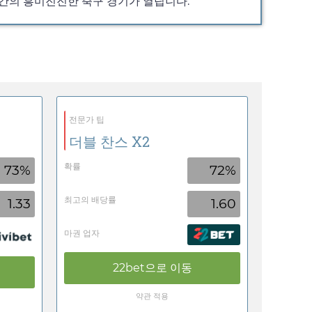
레 간의 흥미진진한 축구 경기가 열립니다.
전문가 팁
더블 찬스 X2
확률
73%
72%
최고의 배당률
1.33
1.60
마권 업자
22bet
으로 이동
약관 적용