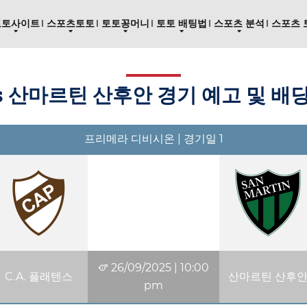
토토사이트
스포츠토토
토토꽁머니
토토 배팅법
스포츠 분석
스포츠 
vs 산마르틴 산후안 경기 예고 및 배당
프리메라 디비시온 | 경기일 1
26/09/2025
|
10:00
C.A. 플래텐스
산마르틴 산후
pm