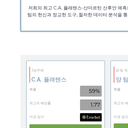
저희의 최고 C.A. 플래텐스-산마르틴 산후안 예
팀의 헌신과 정교한 도구, 철저한 데이터 분석을 통
3승무패
양 팀 득
C.A. 플래텐스
양 팀
확률
확률
59%
최고의 배당률
최고의 
1.77
마권 업자
마권 업