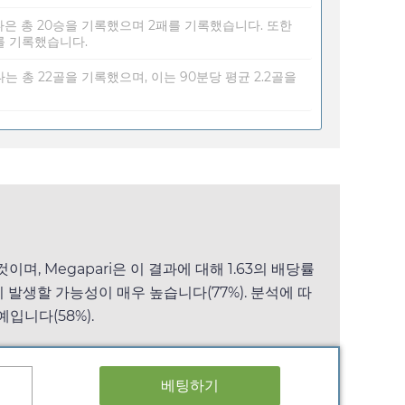
나은 총 20승을 기록했으며 2패를 기록했습니다. 또한
를 기록했습니다.
는 총 22골을 기록했으며, 이는 90분당 평균 2.2골을
것이며,
Megapari
은 이 결과에 대해
1.63
의 배당률
 발생할 가능성이 매우 높습니다(77%). 분석에 따
예입니다(58%).
베팅하기