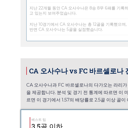
지난 22개월 동안 CA 오사수나은 8승 8무 6패를 기록
고 있는지 보여주었습니다.
지난 10경기에서 CA 오사수나는 총 12골을 기록했으며, 
반면 CA 오사수나는 5골을 실점했습니다.
CA 오사수나 vs FC 바르셀로나
CA 오사수나과 FC 바르셀로나의 다가오는 라리가 
을 제공합니다. 분석 및 경기 전 통계에 따르면 이
르면 이 경기에서
1.57
의 배당률로 2.5골 이상 골이 
베스트 팁
3.5골 이하