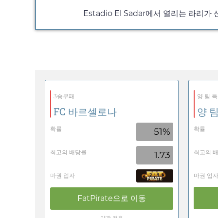
Estadio El Sadar에서 열리는 라
3승무패
양 팀 득
FC 바르셀로나
양 팀
확률
확률
51%
최고의 배당률
최고의 
1.73
마권 업자
마권 업
FatPirate
으로 이동