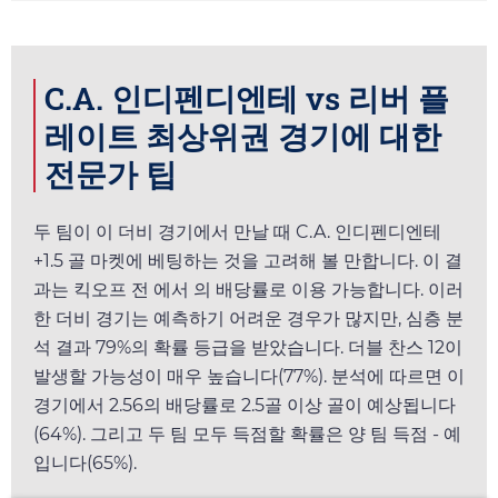
C.A. 인디펜디엔테 vs 리버 플
레이트 최상위권 경기에 대한
전문가 팁
두 팀이 이 더비 경기에서 만날 때 C.A. 인디펜디엔테
+1.5 골 마켓에 베팅하는 것을 고려해 볼 만합니다. 이 결
과는 킥오프 전
에서
의 배당률로 이용 가능합니다. 이러
한 더비 경기는 예측하기 어려운 경우가 많지만, 심층 분
석 결과 79%의 확률 등급을 받았습니다. 더블 찬스 12이
발생할 가능성이 매우 높습니다(77%). 분석에 따르면 이
경기에서
2.56
의 배당률로 2.5골 이상 골이 예상됩니다
(64%). 그리고 두 팀 모두 득점할 확률은 양 팀 득점 - 예
입니다(65%).