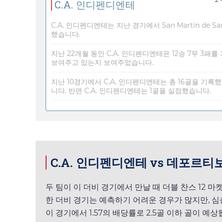
C.A. 인디펜디엔테
C.A. 인디펜디엔테는 지난 경기에서 San Martín de Sa
했습니다.
지난 22개월 동안 C.A. 인디펜디엔테은 12승 7무 3패
보여주고 있는지 보여주었습니다.
지난 10경기에서 C.A. 인디펜디엔테는 총 16골을 기록했
니다. 반면 C.A. 인디펜디엔테는 1골을 실점했습니다.
C.A. 인디펜디엔테 vs 데포르
두 팀이 이 더비 경기에서 만날 때 더블 찬스 12 
한 더비 경기는 예측하기 어려운 경우가 많지만, 심층
이 경기에서
1.57
의 배당률로 2.5골 이하 골이 예상됩