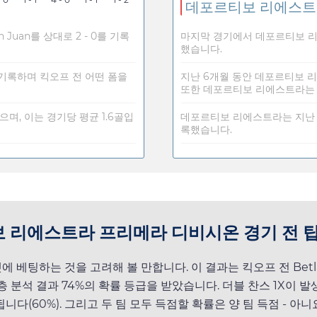
데포르티보 리에스
n Juan를 상대로 2 - 0를 기록
마지막 경기에서 데포르티보 리에스
했습니다.
를 기록하며 킥오프 전 어떤 폼을
지난 6개월 동안 데포르티보 
또한 데포르티보 리에스트라는 
으며, 이는 경기당 평균 1.6골입
데포르티보 리에스트라는 지난 1
록했습니다.
티보 리에스트라 프리메라 디비시온 경기 전 
마켓에 베팅하는 것을 고려해 볼 만합니다. 이 결과는 킥오프 전
Betl
 분석 결과 74%의 확률 등급을 받았습니다. 더블 찬스 1X이 발
니다(60%). 그리고 두 팀 모두 득점할 확률은 양 팀 득점 - 아니요