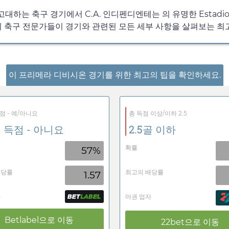
대하는 축구 경기에서 C.A. 인디펜디엔테는 의 유명한 Estadio Li
 축구 전문가들이 경기와 관련된 모든 세부 사항을 살펴보는 최
이 프리메라 디비시온 경기를 위한 최고의 팁을 확인하세요.
점 - 예/아니요
총 득점 이상/이하 2.5
 득점 - 아니요
2.5골 이하
확률
57%
배당률
최고의 배당률
1.57
자
마권 업자
Betlabel
으로 이동
22bet
으로 이동