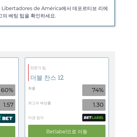
bertadores de América에서 데포르티보 리에
고의 베팅 팁을 확인하세요.
전문가 팁
더블 찬스 12
확률
60%
74%
최고의 배당률
1.57
1.30
마권 업자
Betlabel
으로 이동