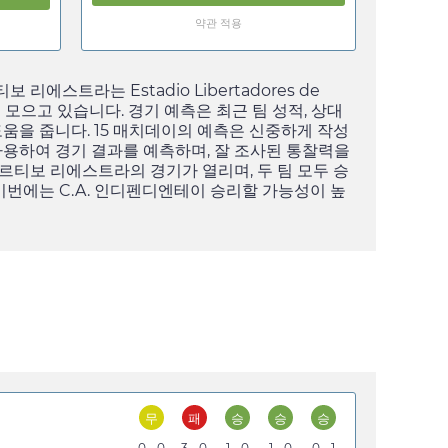
약관 적용
리에스트라는 Estadio Libertadores de
 모으고 있습니다. 경기 예측은 최근 팀 성적, 상대
움을 줍니다. 15 매치데이의 예측은 신중하게 작성
용하여 경기 결과를 예측하며, 잘 조사된 통찰력을
포르티보 리에스트라의 경기가 열리며, 두 팀 모두 승
 이번에는 C.A. 인디펜디엔테이 승리할 가능성이 높
무
패
승
승
승
0 - 0
3 - 0
1 - 0
1 - 0
0 - 1