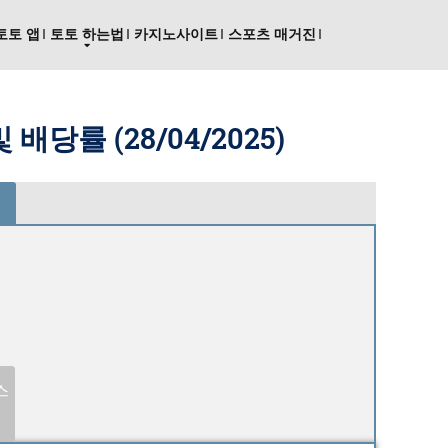
토토 앱
토토 하는법
카지노사이트
스포츠 매거진
 배당률 (
28/04/2025
)
스