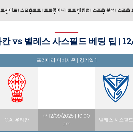
토토사이트
스포츠토토
토토꽁머니
토토 배팅법
스포츠 분석
스포츠 
우라칸 vs 벨레스 사스필드 베팅 팁 |
12
프리메라 디비시온 | 경기일 1
12/09/2025
|
10:00
C.A. 우라칸
벨레스 사스필
pm