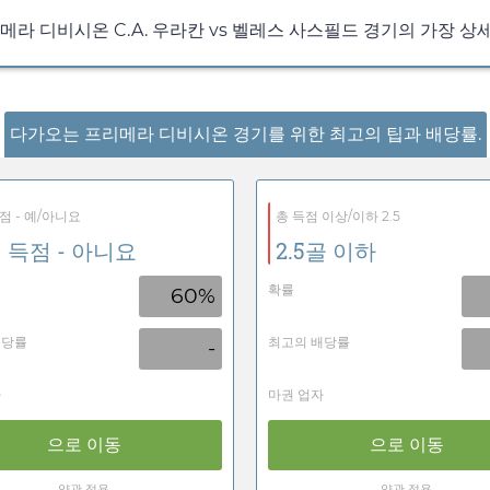
 디비시온 C.A. 우라칸 vs 벨레스 사스필드 경기의 가장 상
다가오는 프리메라 디비시온 경기를 위한 최고의 팁과 배당률.
점 - 예/아니요
총 득점 이상/이하 2.5
 득점 - 아니요
2.5골 이하
확률
60%
배당률
최고의 배당률
-
자
마권 업자
으로 이동
으로 이동
약관 적용
약관 적용