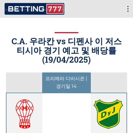
C.A. 우라칸 vs 디펜사 이 저스
티시아 경기 예고 및 배당률
(
19/04/2025
)
프리메라 디비시온 |
경기일 14