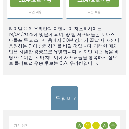
22bet
으로 이동
22bet
으로 이동
약관 적용
약관 적용
라이벌 C.A. 우라칸과 디펜사 이 저스티시아는
19/04/2025
에 맞붙게 되며, 양 팀 서포터들은 토마스
아돌포 두코 스타디움에서 90분 경기가 끝날 때 자신이
응원하는 팀이 승리하기를 바랄 것입니다. 이러한 매치
업은 치열한 경쟁으로 유명합니다. 하지만 최근 폼을 바
탕으로 이번 14 매치데이에 서포터들을 행복하게 집으
로 돌려보낼 우승 후보는 C.A. 우라칸입니다.
두 팀 비교
승
무
무
승
승
경기 성적