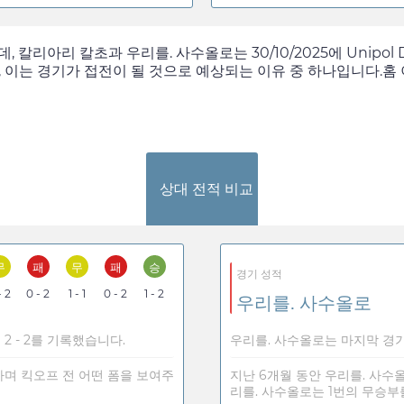
운데, 칼리아리 칼초과 우리를. 사수올로는
30/10/2025
에 Unipo
 이는 경기가 접전이 될 것으로 예상되는 이유 중 하나입니다.홈
상대 전적 비교
무
패
무
패
승
경기 성적
- 2
0 - 2
1 - 1
0 - 2
1 - 2
우리를. 사수올로
 - 2를 기록했습니다.
우리를. 사수올로는 마지막 경기에
하며 킥오프 전 어떤 폼을 보여주
지난 6개월 동안 우리를. 사수
리를. 사수올로는 1번의 무승부