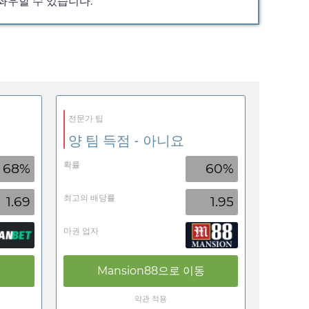
 좌우할 수 있습니다.
전문가 팁
양 팀 득점 - 아니요
확률
68%
60%
최고의 배당률
1.69
1.95
마권 업자
Mansion88
으로 이동
약관 적용