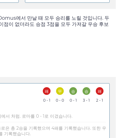
l Domus에서 만날 때 모두 승리를 노릴 것입니다. 두
 이점이 없더라도 승점 3점을 모두 가져갈 우승 후보
패
무
승
승
패
0 - 1
0 - 0
0 - 1
3 - 1
2 - 1
서 처럼. 로마를 0 - 1로 이겼습니다.
올로은 총 2승을 기록했으며 4패를 기록했습니다. 또한 우
를 기록했습니다.