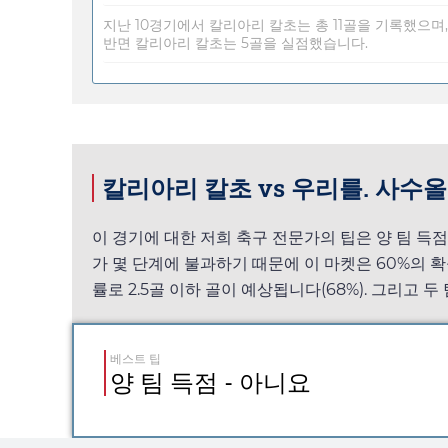
지난 10경기에서 칼리아리 칼초는 총 11골을 기록했으며, 
반면 칼리아리 칼초는 5골을 실점했습니다.
칼리아리 칼초 vs 우리를. 사수
이 경기에 대한 저희 축구 전문가의 팁은 양 팀 득점
가 몇 단계에 불과하기 때문에 이 마켓은 60%의 확
률로 2.5골 이하 골이 예상됩니다(68%). 그리고 두
베스트 팁
양 팀 득점 - 아니요