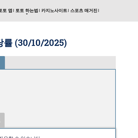
토토 앱
토토 하는법
카지노사이트
스포츠 매거진
률 (
30/10/2025
)
로