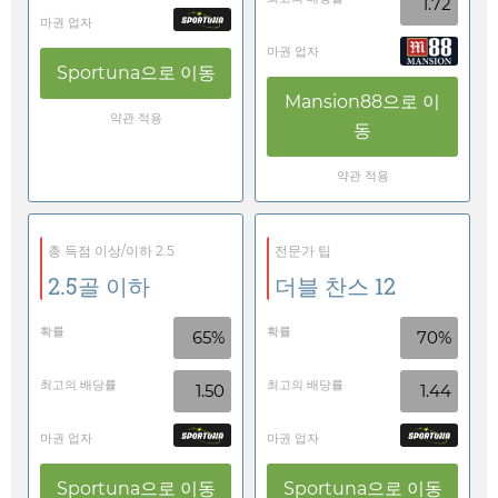
1.72
마권 업자
마권 업자
Sportuna
으로 이동
Mansion88
으로 이
약관 적용
동
약관 적용
총 득점 이상/이하 2.5
전문가 팁
2.5골 이하
더블 찬스 12
확률
확률
65%
70%
최고의 배당률
최고의 배당률
1.50
1.44
마권 업자
마권 업자
Sportuna
으로 이동
Sportuna
으로 이동