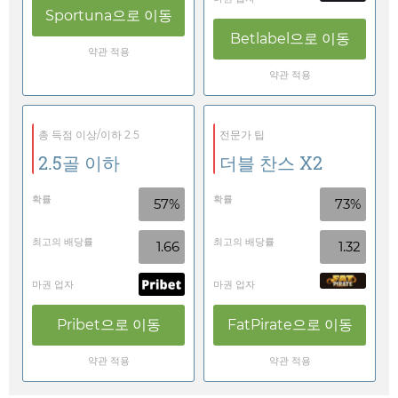
Sportuna
으로 이동
Betlabel
으로 이동
약관 적용
약관 적용
총 득점 이상/이하 2.5
전문가 팁
2.5골 이하
더블 찬스 X2
확률
확률
57%
73%
최고의 배당률
최고의 배당률
1.66
1.32
마권 업자
마권 업자
Pribet
으로 이동
FatPirate
으로 이동
약관 적용
약관 적용