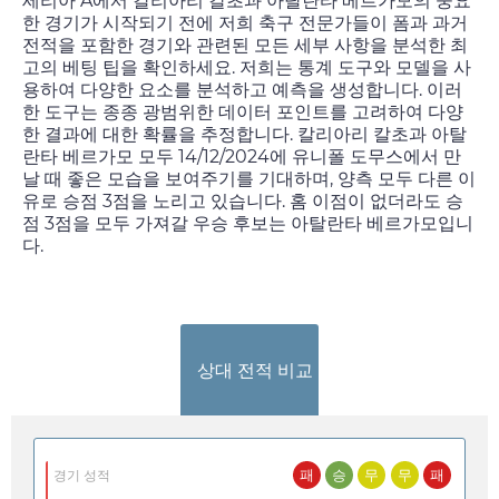
세리아 A에서 칼리아리 칼초과 아탈란타 베르가모의 중요
한 경기가 시작되기 전에 저희 축구 전문가들이 폼과 과거
전적을 포함한 경기와 관련된 모든 세부 사항을 분석한 최
고의 베팅 팁을 확인하세요. 저희는 통계 도구와 모델을 사
용하여 다양한 요소를 분석하고 예측을 생성합니다. 이러
한 도구는 종종 광범위한 데이터 포인트를 고려하여 다양
한 결과에 대한 확률을 추정합니다. 칼리아리 칼초과 아탈
란타 베르가모 모두
14/12/2024
에 유니폴 도무스에서 만
날 때 좋은 모습을 보여주기를 기대하며, 양측 모두 다른 이
유로 승점 3점을 노리고 있습니다. 홈 이점이 없더라도 승
점 3점을 모두 가져갈 우승 후보는 아탈란타 베르가모입니
다.
상대 전적 비교
패
승
무
무
패
경기 성적