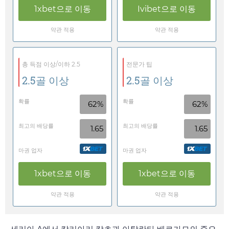
1xbet
으로 이동
Ivibet
으로 이동
약관 적용
약관 적용
총 득점 이상/이하 2.5
전문가 팁
2.5골 이상
2.5골 이상
확률
확률
62%
62%
최고의 배당률
최고의 배당률
1.65
1.65
마권 업자
마권 업자
1xbet
으로 이동
1xbet
으로 이동
약관 적용
약관 적용