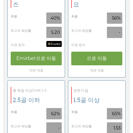
즈
요
확률
확률
40%
56%
최고의 배당률
최고의 배당률
5.20
-
마권 업자
마권 업자
Emirbet
으로 이동
으로 이동
약관 적용
약관 적용
총 득점 이상/이하 2.5
전문가 팁
2.5골 이하
1.5골 이상
확률
확률
62%
65%
최고의 배당률
최고의 배당률
-
1.53