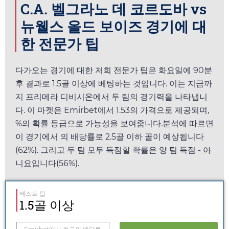
C.A. 벨그라노 데 코르도바 vs
뉴웰스 올드 보이즈 경기에 대
한 전문가 팁
다가오는 경기에 대한 저희 전문가 팁은
화요일
에 90분
후 결과로 1.5골 이상에 베팅하는 것입니다. 이는 지금까
지 프리메라 디비시온에서 두 팀의 경기력을 나타냅니
다. 이 마켓은
Emirbet
에서
1.53
의 가격으로 제공되며,
%의 확률 등급으로 가능성을 보여줍니다.분석에 따르면
이 경기에서
의 배당률로 2.5골 이하 골이 예상됩니다
(62%). 그리고 두 팀 모두 득점할 확률은 양 팀 득점 - 아
니요입니다(56%).
베스트 팁
1.5골 이상