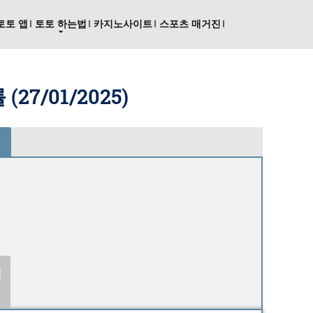
토토 앱
토토 하는법
카지노사이트
스포츠 매거진
 (
27/01/2025
)
이