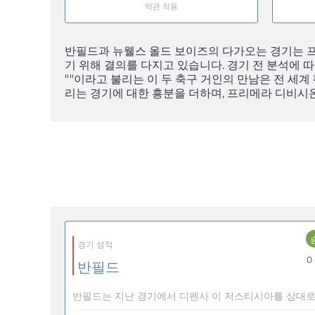
약관 적용
반필드과 뉴웰스 올드 보이즈의 다가오는 경기는 프
기 위해 결의를 다지고 있습니다. 경기 전 분석에
""이라고 불리는 이 두 축구 거인의 만남은 전 세
리는 경기에 대한 흥분을 더하며, 프리메라 디비시온
경기 성적
0 
반필드
반필드는 지난 경기에서 디펜사 이 저스티시아를 상대로 0