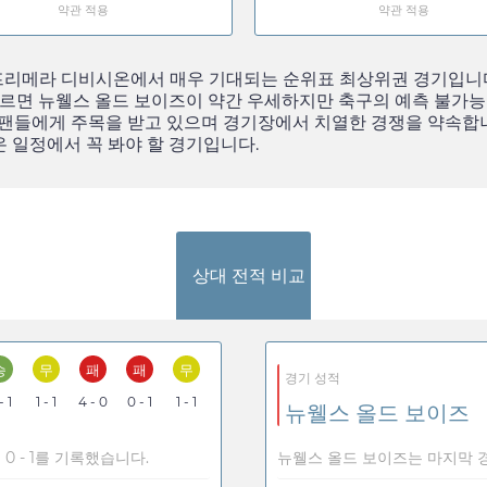
약관 적용
약관 적용
리메라 디비시온에서 매우 기대되는 순위표 최상위권 경기입니다.
 따르면 뉴웰스 올드 보이즈이 약간 우세하지만 축구의 예측 불가
계 팬들에게 주목을 받고 있으며 경기장에서 치열한 경쟁을 약속합
 일정에서 꼭 봐야 할 경기입니다.
상대 전적 비교
승
무
패
패
무
경기 성적
- 1
1 - 1
4 - 0
0 - 1
1 - 1
뉴웰스 올드 보이즈
 - 1를 기록했습니다.
뉴웰스 올드 보이즈는 마지막 경