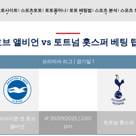
토토사이트
스포츠토토
토토꽁머니
토토 배팅법
스포츠 분석
스포츠 
브 앨비언 vs 토트넘 홋스퍼 베팅 팁
프리미어 리그 | 경기일 1
브라이튼 앤 호브
20/09/2025
|
2:00
토트넘 홋스퍼
앨비언
pm