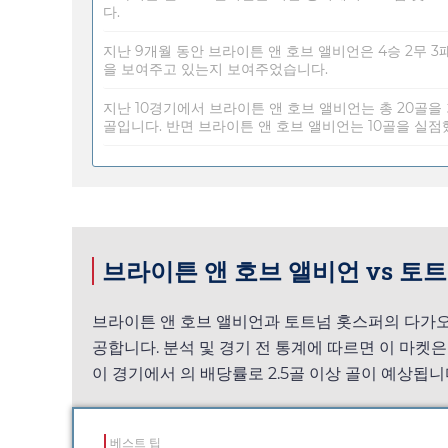
다.
지난 9개월 동안 브라이튼 앤 호브 앨비언은 4승 2무 3
을 보여주고 있는지 보여주었습니다.
지난 10경기에서 브라이튼 앤 호브 앨비언는 총 20골을 
골입니다. 반면 브라이튼 앤 호브 앨비언는 10골을 실점
브라이튼 앤 호브 앨비언 vs 토
브라이튼 앤 호브 앨비언과 토트넘 홋스퍼의 다가오는
공합니다. 분석 및 경기 전 통계에 따르면 이 마켓
이 경기에서
의 배당률로 2.5골 이상 골이 예상됩니다(
베스트 팁