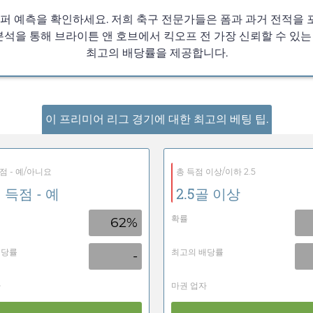
퍼 예측을 확인하세요. 저희 축구 전문가들은 폼과 과거 전적을
 분석을 통해 브라이튼 앤 호브에서 킥오프 전 가장 신뢰할 수 있
최고의 배당률을 제공합니다.
이 프리미어 리그 경기에 대한 최고의 베팅 팁.
점 - 예/아니요
총 득점 이상/이하 2.5
 득점 - 예
2.5골 이상
확률
62%
배당률
최고의 배당률
-
자
마권 업자