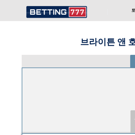
브라이튼 앤 호