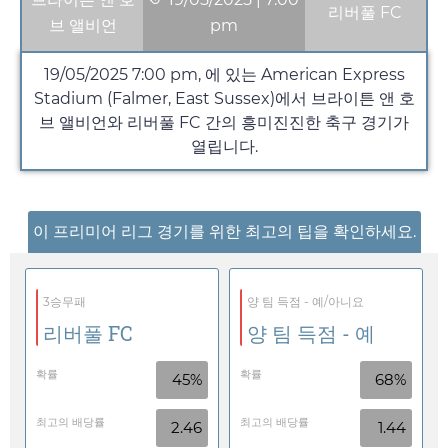
리버풀 FC
브 앨비언
pm
19/05/2025
7:00 pm
, 에 있는 American Express
Stadium (Falmer, East Sussex)에서 브라이튼 앤 호
브 앨비언와 리버풀 FC 간의 흥미진진한 축구 경기가
열립니다.
이 프리미어 리그 경기를 위한 최고의 팁을 확인하세요.
3승무패
양 팀 득점 - 예/아니요
리버풀 FC
양 팀 득점 - 예
확률
확률
45%
68%
최고의 배당률
최고의 배당률
2.46
1.44