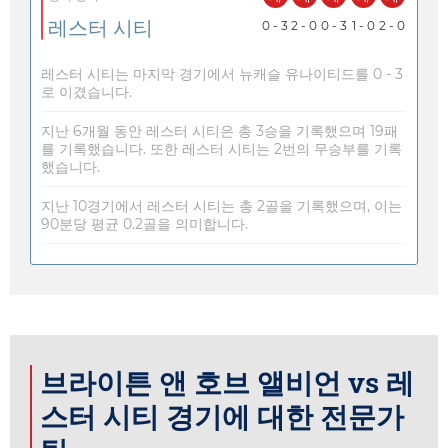
레스터 시티
0 - 3
2 - 0
0 - 3
1 - 0
2 - 0
레스터 시티는 마지막 경기에서 뉴캐슬 유나이티드를 0 - 3
로 이겼습니다.
지난 6개월 동안 레스터 시티은 총 3승을 기록했으며 19패
를 기록했습니다. 또한 레스터 시티는 2번의 무승부를 기록
했습니다.
지난 10경기에서 레스터 시티는 총 2골을 기록했으며, 이는
90분당 평균 0.2골을 의미합니다.
브라이튼 앤 호브 앨비언 vs 레
스터 시티 경기에 대한 전문가