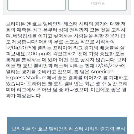
약관 적용
브라이튼 앤 호브 앨비언와 레스터 시티의 경기에 대한 저
희의 예측은 최근 폼부터 상대 전적까지 모든 것을 고려하
며, 베팅업체를 이기고 싶어하는 사람들을 위한 전문가 팁
도 제공합니다! 저희의 무료 스포츠 픽으로 시작하여
12/04/2025
에 열리는 프리미어 리그 경기의 배당률을 살
펴보세요.
2:00 pm
에 킥오프하기 전에 가장 중요한 모든
통계를 분석하는 데 있어 어떤 것도 놓치지 않습니다. 브라
이튼 앤 호브 앨비언과 레스터 시티는 현재
12/04/2025
에
열리는 경기를 준비하고 있으며, 홈 팀은 American
Express Stadium에서 좋은 결과를 이어가기를 기대하고
있습니다. 브라이튼 앤 호브 앨비언는 최근 몇 주 동안 프리
미어 리그에서 뛰어난 팀 중 하나였으며, 이번에도 좋은 결
과가 예상됩니다.
브라이튼 앤 호브 앨비언와 레스터 시티의 경기력 분석