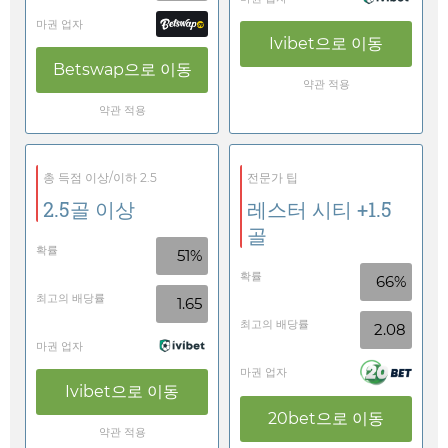
마권 업자
Ivibet
으로 이동
Betswap
으로 이동
약관 적용
약관 적용
총 득점 이상/이하 2.5
전문가 팁
2.5골 이상
레스터 시티 +1.5
골
확률
51%
확률
66%
최고의 배당률
1.65
최고의 배당률
2.08
마권 업자
마권 업자
Ivibet
으로 이동
20bet
으로 이동
약관 적용