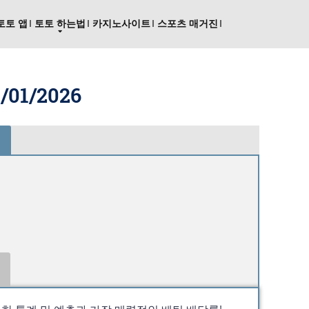
토토 앱
토토 하는법
카지노사이트
스포츠 매거진
1/01/2026