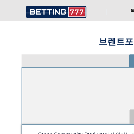
브렌트포드