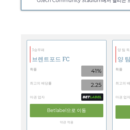
Gtech Community Stadium에서 열
3승무패
양 팀 득
브렌트포드 FC
양 팀
확률
확률
41%
최고의 배당률
최고의 
2.25
마권 업자
마권 업
Betlabel
으로 이동
약관 적용