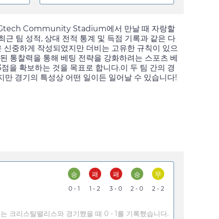
ech Community Stadium에서 만날 때 자랑할
근 팀 성적, 상대 전적 통계 및 득점 기록과 같은 다
측은 신중하게 작성되었지만 더비는 고유한 규칙이 있으
사된 통찰력을 통해 베팅 전략을 강화하려는 스포츠 베
3점을 확보하는 것을 목표로 합니다.이 두 팀 간의 경
지만 경기의 특성상 어떤 일이든 일어날 수 있습니다!
승
패
패
승
무
0 - 1
1 - 2
3 - 0
2 - 0
2 - 2
 크리스탈팰리스와 경기했을 때 0 - 1를 기록했습니다.