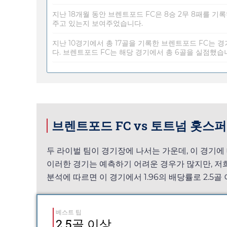
지난 18개월 동안 브렌트포드 FC은 8승 2무 8패를 기
주고 있는지 보여주었습니다.
지난 10경기에서 총 17골을 기록한 브렌트포드 FC는 경
다. 브렌트포드 FC는 해당 경기에서 총 6골을 실점했습
브렌트포드 FC vs 토트넘 홋스
두 라이벌 팀이 경기장에 나서는 가운데, 이 경기에 
이러한 경기는 예측하기 어려운 경우가 많지만, 저희
분석에 따르면 이 경기에서
1.96
의 배당률로 2.5골 
베스트 팁
2.5골 이상