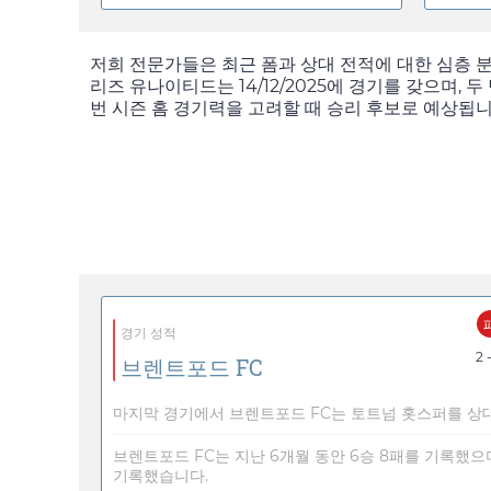
저희 전문가들은 최근 폼과 상대 전적에 대한 심층 
리즈 유나이티드는
14/12/2025
에 경기를 갖으며, 두 
번 시즌 홈 경기력을 고려할 때 승리 후보로 예상됩니
경기 성적
2 
브렌트포드 FC
마지막 경기에서 브렌트포드 FC는 토트넘 홋스퍼를 상대로
브렌트포드 FC는 지난 6개월 동안 6승 8패를 기록했으
기록했습니다.