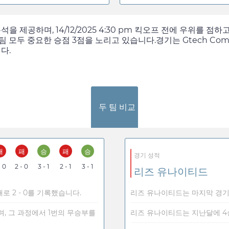
분석을 제공하며,
14/12/2025 4:30 pm
킥오프 전에 우위를 점하고
팀 모두 중요한 승점 3점을 노리고 있습니다.경기는 Gtech Comm
다.
두 팀 비교
패
패
승
패
승
경기 성적
- 0
2 - 0
3 - 1
2 - 1
3 - 1
리즈 유나이티드
 2 - 0를 기록했습니다.
리즈 유나이티드는 마지막 경기에
며, 그 과정에서 1번의 무승부를
리즈 유나이티드는 지난달에 4승