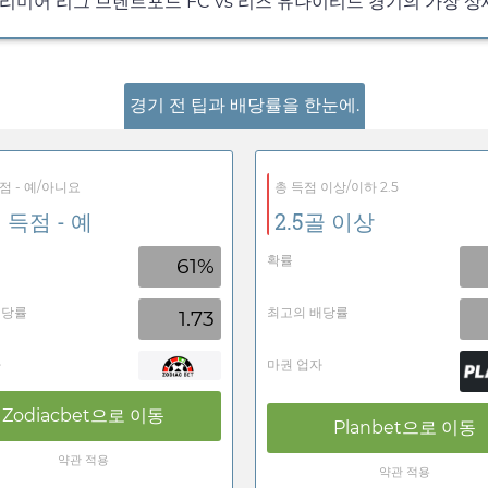
리는 프리미어 리그 브렌트포드 FC vs 리즈 유나이티드 경기의 가장 
경기 전 팁과 배당률을 한눈에.
점 - 예/아니요
총 득점 이상/이하 2.5
 득점 - 예
2.5골 이상
확률
61%
배당률
최고의 배당률
1.73
자
마권 업자
Zodiacbet
으로 이동
Planbet
으로 이동
약관 적용
약관 적용