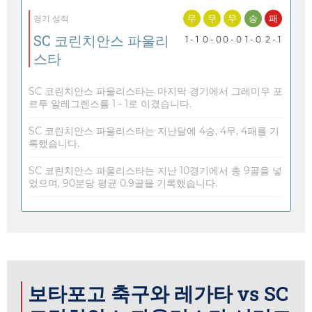
무
무
무
승
패
경기 성적
SC 코린치안스 파울리
1 - 1
0 - 0
0 - 0
1 - 0
2 - 1
스타
SC 코린치안스 파울리스타는 마지막 경기에서 그레미우 포
르투 알레그렌스를 1 - 1로 이겼습니다.
SC 코린치안스 파울리스타는 지난달에 4승, 4무, 4패를 기
록했습니다.
SC 코린치안스 파울리스타는 지난 10경기에서 총 9골을 넣
었으며, 90분당 평균 0.9골을 기록했습니다.
보타포고 축구와 레가타 vs SC