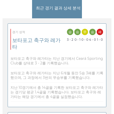
최근 경기 결과 상세 분석
승
승
무
승
패
경기 성적
보타포고 축구와 레가
3 - 2
0 - 1
0 - 0
4 - 0
1 - 0
타
보타포고 축구와 레가타는 지난 경기에서 Ceará Sporting
Club를 상대로 3 - 2를 기록했습니다.
보타포고 축구와 레가타는 지난 6개월 동안 5승 3패를 기록
했으며, 그 과정에서 3번의 무승부를 기록했습니다.
지난 10경기에서 총 14골을 기록한 보타포고 축구와 레가타
는 경기당 평균 1.4골을 기록했습니다. 보타포고 축구와 레
가타는 해당 경기에서 총 4골을 실점했습니다.